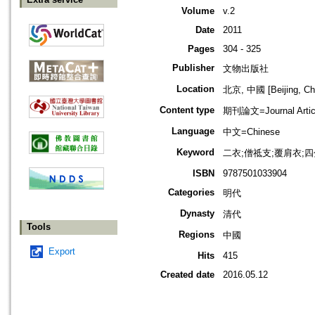
Volume
v.2
Date
2011
Pages
304 - 325
Publisher
文物出版社
Location
北京, 中國 [Beijing, Ch
Content type
期刊論文=Journal Artic
Language
中文=Chinese
Keyword
二衣;僧祗支;覆肩衣;四
ISBN
9787501033904
Categories
明代
Dynasty
清代
Tools
Regions
中國
Export
Hits
415
Created date
2016.05.12