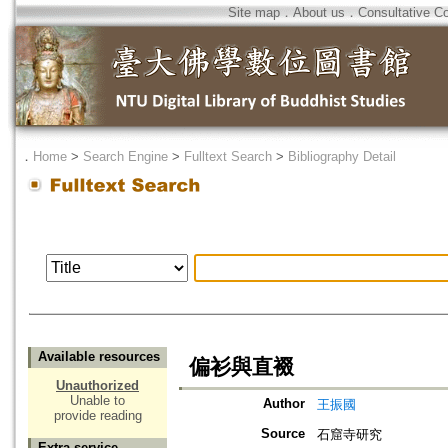
Site map
．
About us
．
Consultative C
．
Home
>
Search Engine
>
Fulltext Search
>
Bibliography Detail
Available resources
偏衫與直裰
Unauthorized
Unable to
Author
王振國
provide reading
Source
石窟寺研究
Extra service