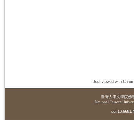
Best viewed with Chrome
臺灣大學
文學院佛
National Taiwan Universi
doi:10.6681