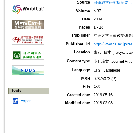
Source
日蓮教学研究所紀要=Jour
Volume
n.37
Date
2009
Pages
1 - 18
Publisher
立正大学日蓮教学研究
Publisher Url
http://www.ris.ac.jp/re
Location
東京, 日本 [Tokyo, Jap
Content type
期刊論文=Journal Artic
Language
日文=Japanese
ISSN
02875373 (P)
Hits
453
Tools
Created date
2016.05.16
Export
Modified date
2018.02.08