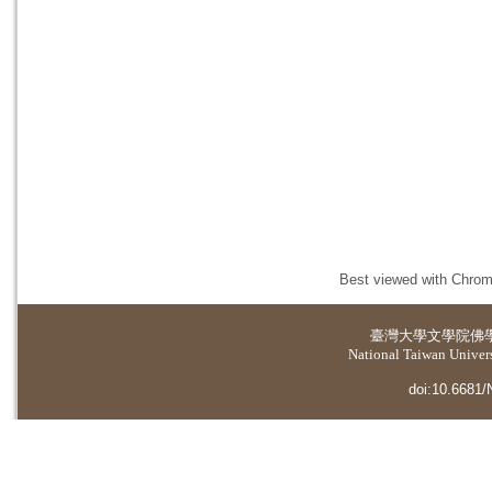
Best viewed with Chrome
臺灣大學
文學院佛
National Taiwan Universi
doi:10.6681