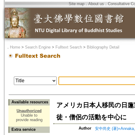
Site map
．
About us
．
Consultative C
．
Home
>
Search Engine
>
Fulltext Search
>
Bibliography Detail
Available resources
アメリカ日本人移民の日蓮
Unauthorized
Unable to
徒・僧侶の活動を中心に
provide reading
Author
安中尚史 (著)=Annaka, N
Extra service