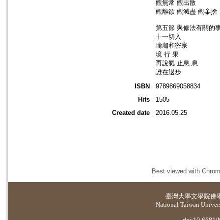
觀無常 觀出散
觀離欲 觀滅盡 觀棄捨
第五節 與修法有關的
十一切入
瑜珈和密宗
境 行 果
再說氣 止息 息
誰在退步
ISBN
9789869058834
Hits
1505
Created date
2016.05.25
Best viewed with Chrome
臺灣大學
文學院佛
National Taiwan Universi