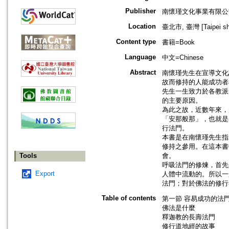
Publisher
南懷瑾文化事業有限公
Location
臺北市, 臺灣 [Taipei shi
Content type
書籍=Book
Language
中文=Chinese
Abstract
南懷瑾先生在宣導文化
故而修持的人能成功者
先生一生致力於各教派
的主要原因。
為此之故，近數年來，
「安那般那」，也就是
行法門。
本書是在南懷瑾先生指
修持之參用。在這本書
Tools
會。
呼吸法門的修煉，首先
Export
人體中流動的。所以一
法門；對於佛法的修行
Table of contents
第一節 容易成功的法
佛法是什麼
釋迦教的長壽法門
修行道地經的故事