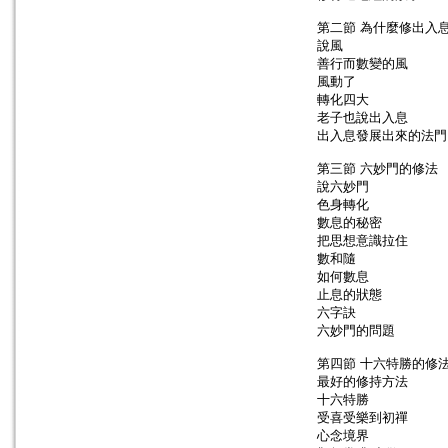
第二節 為什麼修出入
說風
善行而數變的風
風動了
轉化四大
老子也說出入息
出入息發展出來的法門
第三節 六妙門的修法
說六妙門
色身轉化
數息的秘密
把思想意識拉住
數和隨
如何數息
止息的狀態
六字訣
六妙門的問題
第四節 十六特勝的修
最好的修持方法
十六特勝
受喜受樂到初禪
心念境界