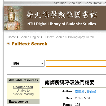
Site map
．
About us
．
Consultative C
．
Home
>
Search Engine
>
Fulltext Search
>
Bibliography Detail
Available resources
南師所講呼吸法門精要
Unauthorized
Unable to
Author
南懷瑾
;
劉雨虹
provide reading
Date
2014.05.01
Extra service
Pages
128