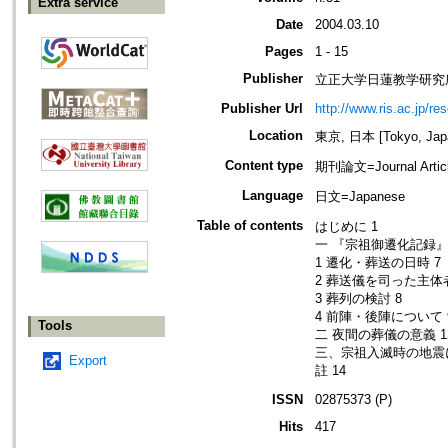
Extra service
Date
2004.03.10
Pages
1 - 15
Publisher
立正大学日蓮教学研究
Publisher Url
http://www.ris.ac.jp/re
Location
東京, 日本 [Tokyo, Jap
Content type
期刊論文=Journal Artic
Language
日文=Japanese
Table of contents
はじめに 1
一 『宗祖御遷化記録
1 遷化・葬送の日時 7
2 葬送儀を司った主体者
3 葬列の検討 8
4 前陣・後陣について 
Tools
二 夜間の葬儀の意義 1
三、宗祖入滅時の地震に
Export
註 14
ISSN
02875373 (P)
Hits
417