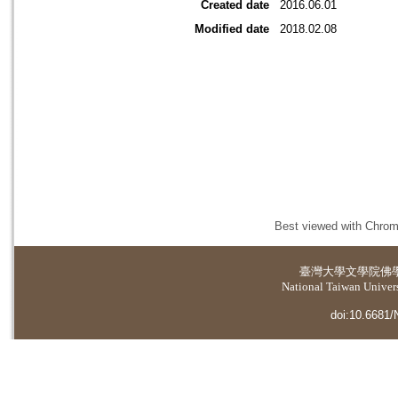
Created date
2016.06.01
Modified date
2018.02.08
Best viewed with Chrome
臺灣大學
文學院佛
National Taiwan Universi
doi:10.6681