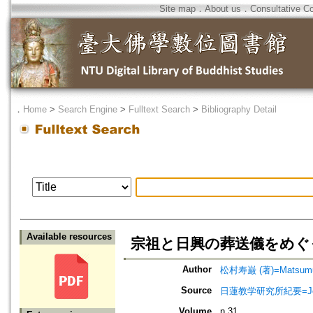
Site map
．
About us
．
Consultative C
．
Home
>
Search Engine
>
Fulltext Search
>
Bibliography Detail
Available resources
宗祖と日興の葬送儀をめぐ
Author
松村寿巌 (著)=Matsumura
Source
日蓮教学研究所紀要=Jour
Volume
n.31