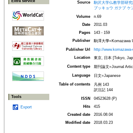
Extra service
Source
駒沢大学仏教学部研究紀要=Jour
ブッキョウ ガクブ ケ
Volume
n.69
Date
2011.03
Pages
143 - 159
Publisher
駒澤大學=Komazawa Uni
Publisher Url
http://www.komazawa-u
Location
東京, 日本 [Tokyo, Jap
Content type
期刊論文=Journal Artic
Language
日文=Japanese
Table of contents
凡例 143
訳注記 144
Tools
ISSN
04523628 (P)
Hits
415
Export
Created date
2016.08.04
Modified date
2018.03.23