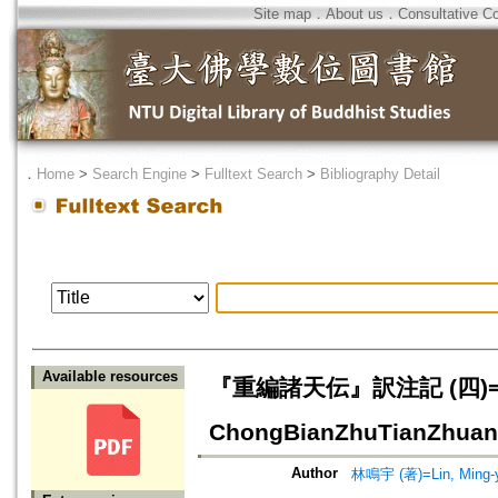
Site map
．
About us
．
Consultative C
．
Home
>
Search Engine
>
Fulltext Search
>
Bibliography Detail
Available resources
『重編諸天伝』訳注記 (四)=An A
ChongBianZhuTianZhuan
Author
林鳴宇 (著)=Lin, Ming-y