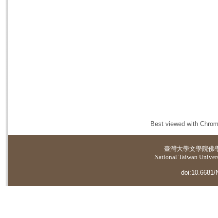
Best viewed with Chrome
臺灣大學
文學院佛
National Taiwan Universi
doi:10.6681