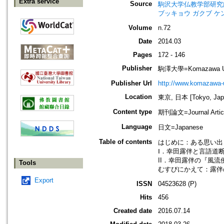
Extra service
Source
駒沢大学仏教学部研究紀要=Jour
ブッキョウ ガクブ ケ
Volume
n.72
Date
2014.03
Pages
172 - 146
Publisher
駒澤大學=Komazawa Uni
Publisher Url
http://www.komazawa-u
Location
東京, 日本 [Tokyo, Jap
Content type
期刊論文=Journal Artic
Language
日文=Japanese
Table of contents
はじめに：ある思い出 
Ⅰ．幸田露伴と言語道断 
II．幸田露伴の『風流佛
Tools
むすびにかえて：露伴の
Export
ISSN
04523628 (P)
Hits
456
Created date
2016.07.14