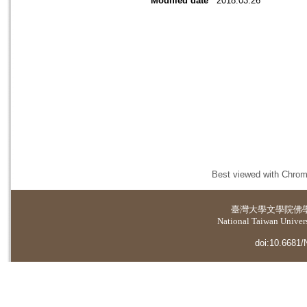
Modified date
2018.03.26
Best viewed with Chrome
臺灣大學
文學院佛
National Taiwan Universi
doi:10.6681