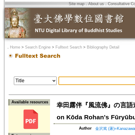
Site map
．
About us
．
Consultative C
．
Home
>
Search Engine
>
Fulltext Search
>
Bibliography Detail
Available resources
幸田露伴『風流佛』の言語道断="Gon
on Kōda Rohan's Fūryū
Author
金沢篤 (著)=Kanazawa, A