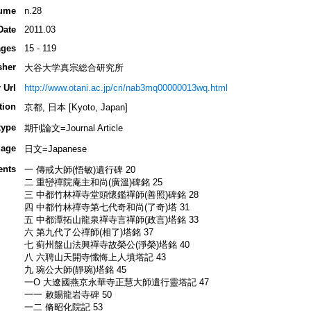
ume
n.28
Date
2011.03
ges
15 - 119
sher
大谷大学真宗総合研究所
 Url
http://www.otani.ac.jp/cri/nab3mq00000013wq.html
tion
京都, 日本 [Kyoto, Japan]
type
期刊論文=Journal Article
age
日文=Japanese
ents
一 傳戒大師(悟敏)遺行碑 20
二 重巒禪院庵主和尚(廣溫)碑銘 25
三 中都竹林禪寺堂頭懷鑑禪師(善照)碑銘 28
四 中都竹林禪寺第七代奇和尚(了奇)塔 31
五 中都潭拓山龍泉禪寺言禪師(政言)塔銘 33
六 第九代了公禪師(相了)塔銘 37
七 蓟州盤山法興禪寺故榮公(淨榮)塔銘 40
八 六聘山天開寺懺悔上人墳塔記 43
九 琬公大師(靜琬)塔銘 45
一O 大遼國燕京永華寺正慧大師遺行靈塔記 47
一一 敕賜龍岩寺碑 50
一二 脩昭化院記 53