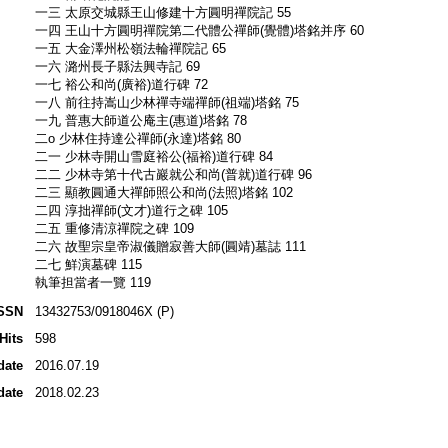
一三 太原交城縣王山修建十方圓明禪院記 55
一四 王山十方圓明禪院第二代體公禪師(覺體)塔銘并序 60
一五 大金澤州松嶺法輪禪院記 65
一六 潞州長子縣法興寺記 69
一七 裕公和尚(廣裕)道行碑 72
一八 前往持嵩山少林禪寺端禪師(祖端)塔銘 75
一九 普惠大師道公庵主(惠道)塔銘 78
二o 少林住持達公禪師(永達)塔銘 80
二一 少林寺開山雪庭裕公(福裕)道行碑 84
二二 少林寺第十代古巖就公和尚(普就)道行碑 96
二三 顯教圓通大禪師照公和尚(法照)塔銘 102
二四 淳拙禪師(文才)道行之碑 105
二五 重修清涼禪院之碑 109
二六 故聖宗皇帝淑儀贈寂善大師(圓靖)墓誌 111
二七 鮮演墓碑 115
執筆担當者一覽 119
SSN
13432753/0918046X (P)
Hits
598
date
2016.07.19
date
2018.02.23