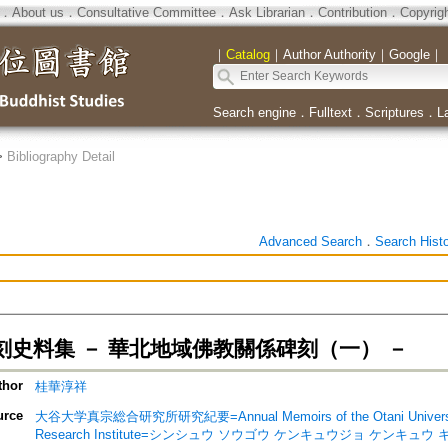
．
About us
．
Consultative Committee
．
Ask Librarian
．
Contribution
．
Copyrig
｜
Catalog
｜
Author Authority
｜
Google
｜
Search engine
．
Fulltext
．
Scriptures
．
L
>
Bibliography Detail
Advanced Search
．
Search Hist
刻史料集 － 華北地域佛教關係碑刻（一） －
thor
桂華淳祥
urce
大谷大学真宗総合研究所研究紀要=Annual Memoirs of the Otani University 
Research Institute=シンシュウ ソウゴウ ケンキュウジョ ケンキュウ