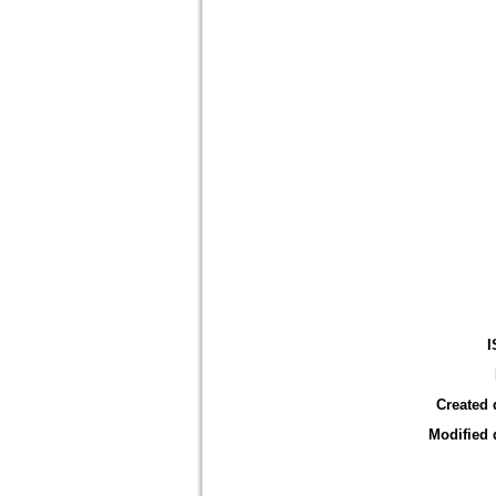
I
Created 
Modified 