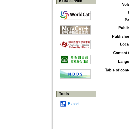
Extra service
Vol
Pa
Publi
Publisher
Loca
Content 
Langu
Table of cont
Tools
Export