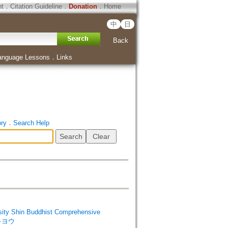
ht
．
Citation Guideline
．
Donation
．
Home
中
日
Back
anguage Lessons
．
Links
ory
．
Search Help
Shin Buddhist Comprehensive
 キヨウ