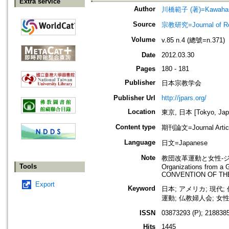
Extra service
Author
川橋範子 (著)=Kawahashi
Source
宗教研究=Journal of 
Volume
v.85 n.4 (總號=n.371)
Date
2012.03.30
Pages
180 - 181
Publisher
日本宗教学会
Publisher Url
http://jpars.org/
Location
東京, 日本 [Tokyo, Jap
Content type
期刊論文=Journal Artic
Language
日文=Japanese
Note
教団改革運動と女性-ジェン
Tools
Organizations from
CONVENTION OF TH
Export
Keyword
日本; アメリカ; 現代
運動; 仏教婦人会; 女
ISSN
03873293 (P); 2188385
Hits
1445