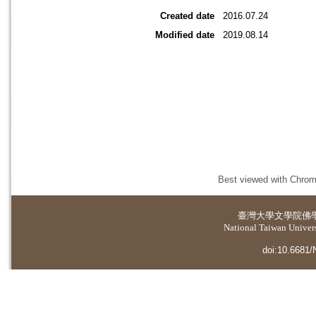
Created date
2016.07.24
Modified date
2019.08.14
Best viewed with Chrome
臺灣大學
文學院佛
National Taiwan Universi
doi:10.6681