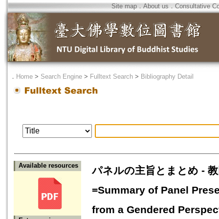
Site map
．
About us
．
Consultative C
．
Home
>
Search Engine
>
Fulltext Search
>
Bibliography Detail
Available resources
パネルの主旨とまとめ - 
=Summary of Panel Presen
from a Gendered Perspec