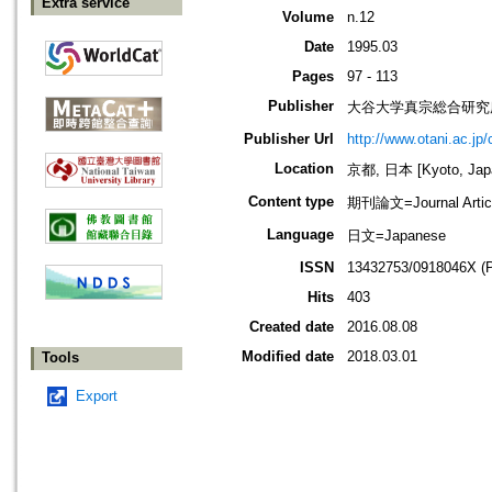
Extra service
Volume
n.12
Date
1995.03
Pages
97 - 113
Publisher
大谷大学真宗総合研究
Publisher Url
http://www.otani.ac.j
Location
京都, 日本 [Kyoto, Jap
Content type
期刊論文=Journal Artic
Language
日文=Japanese
ISSN
13432753/0918046X (
Hits
403
Created date
2016.08.08
Modified date
2018.03.01
Tools
Export