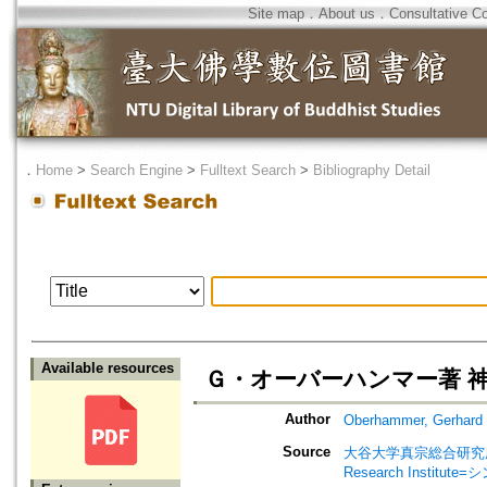
Site map
．
About us
．
Consultative C
．
Home
>
Search Engine
>
Fulltext Search
>
Bibliography Detail
Available resources
Ｇ・オーバーハンマー著 神
Author
Oberhammer, Gerhard
Source
大谷大学真宗総合研究所研究紀要=A
Research Insti