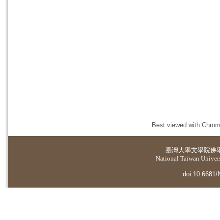
Best viewed with Chrome
臺灣大學
文學院佛
National Taiwan Universi
doi:10.6681