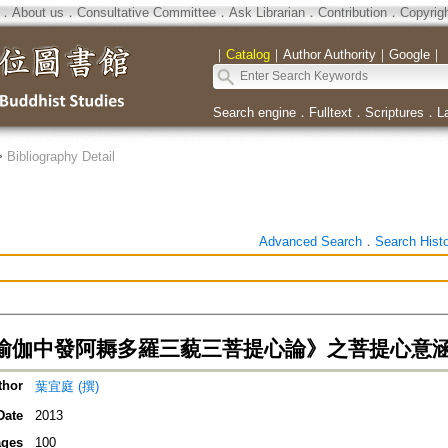
．
About us
．
Consultative Committee
．
Ask Librarian
．
Contribution
．
Copyrig
｜
Catalog
｜
Author Authority
｜
Google
｜
Search engine
．
Fulltext
．
Scriptures
．
L
>
Bibliography Detail
Advanced Search
．
Search Hist
瑜伽中發阿耨多羅三藐三菩提心論》之菩提心意
thor
葉宜庭 (撰)
Date
2013
ges
100