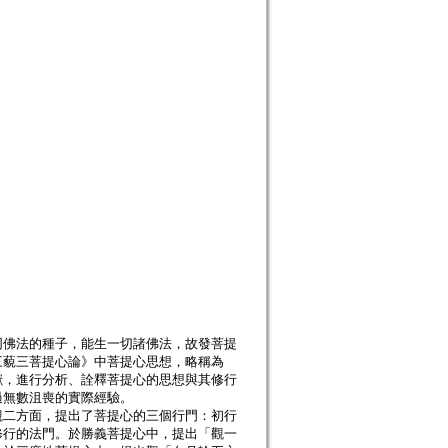
同佛法的種子，能生一切諸佛法，故發菩提
三藐三菩提心論》中菩提心思想，略稱為
獻，進行分析、詮釋菩提心的思想與其修行
過無數沮喪的實際經驗。
觀二方面，提出了菩提心的三個行門：初行
修行的法門。於勝義菩提心中，提出「觀一