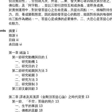
切法無自性」，分別就凡夫、外道、二乘、發大乘心者四個次第分述之
佛位觀」及「阿字觀」，並以三密行證悟五相成身義，達即身成佛。
於實例運用中，對於發菩提心之生命意義，共提出四點：一、積極對待
力。四、養成樂觀態度。因此藉助發菩提心的觀想，能面對疾病的每個
出三點作為總結：一、菩提心是成佛的必要條件。二、大悲心是菩提心
在動力。
ents
摘要 i
致謝 ii
目錄 iii
表目錄 vi
第一章 緒論 1
第一節研究動機與目的 1
一、研究動機 1
二、研究目的 2
第二節研究範圍與方法 3
一、研究範圍 3
二、研究方法 3
三、研究限制 3
第三節文獻回顧 3
第二章 譯者及其漢譯《金剛頂菩提心論》之時代背景 13
第一節、「不空」菩薩的簡介 13
一、生平的事蹟 13
二、佛教的貢獻 18