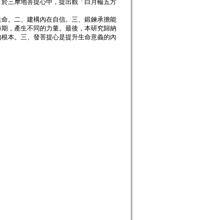
。於三摩地菩提心中，提出觀「白月輪五方
生命。二、建構內在自信。三、鍛鍊承擔能
時期，產生不同的力量。最後，本研究歸納
的根本。三、發菩提心是提升生命意義的內