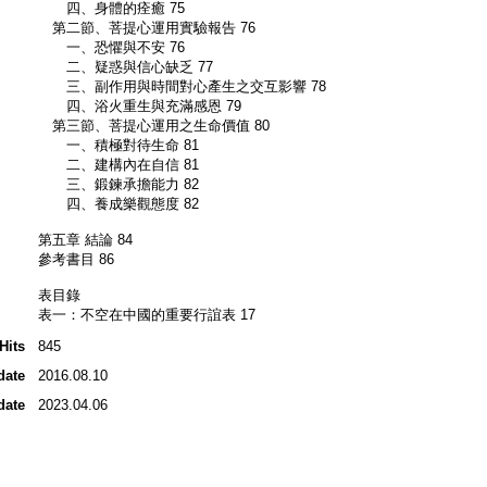
四、身體的痊癒 75
第二節、菩提心運用實驗報告 76
一、恐懼與不安 76
二、疑惑與信心缺乏 77
三、副作用與時間對心產生之交互影響 78
四、浴火重生與充滿感恩 79
第三節、菩提心運用之生命價值 80
一、積極對待生命 81
二、建構內在自信 81
三、鍛鍊承擔能力 82
四、養成樂觀態度 82
第五章 結論 84
參考書目 86
表目錄
表一：不空在中國的重要行誼表 17
Hits
845
date
2016.08.10
date
2023.04.06