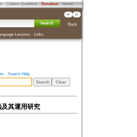
ht
．
Citation Guideline
．
Donation
．
Home
中
日
Back
anguage Lessons
．
Links
ory
．
Search Help
涵及其運用研究