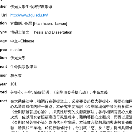
sher
佛光大學生命與宗教學系
 Url
http://www.fgu.edu.tw/
tion
宜蘭縣, 臺灣 [I-lan hsien, Taiwan]
type
博碩士論文=Thesis and Dissertation
age
中文=Chinese
gree
master
tion
佛光大學
ment
生命與宗教學系
isor
釋永東
year
101
ord
菩提心; 不空; 癌症照護; 《金剛頂發菩提心論》; 生命意義
ract
在大乘佛法中，強調行在菩提道上，必定要發起廣大菩提心，菩提心如
心為通達成佛的唯一道路。本研究主要探討《金剛頂瑜伽中發阿耨多羅
《金剛頂發菩提心論》。採質性研究的文獻觀察法，參考相關菩提心文
次第，佐以研究者照顧癌症母親過程中，藉助菩提心之觀想，而得以度
《金剛頂發菩提心論》為唐代不空翻譯。本論糅合顯教思想與密教實修
願、勝義和三摩地。於初行願修行中，分別就「慈」及「悲」提出具體