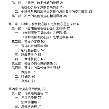
第二節、「唐密」時期佛教的發展 24
一、菩提心於各宗派的發展情形 25
二、中國佛教思想演進與菩提心思想發展的交互影響 33
第三節、不空的其他菩提心相關譯著 38
第三章 《金剛頂發菩提心論》之菩提心思想探討 42
第一節、《金剛頂發菩提心論》之結構 42
一、《金剛頂發菩提心論》之經題 43
二、《金剛頂發菩提心論》之思想概要 44
第二節、菩提心定義 50
一、菩提心名相釋義 50
二、初行願菩提心 52
三、勝義菩提心 55
四、三摩地菩提心 63
第三節、菩提心與心識的關係 63
第四節、菩提心的當代修行法門 66
一、做好事 67
二、說好話 70
三、存好心 71
第四章 菩提心運用實例 72
第一節、母親罹病過程 72
一、癌症的發現 72
二、治療的開始 73
三、漫長的過程 74