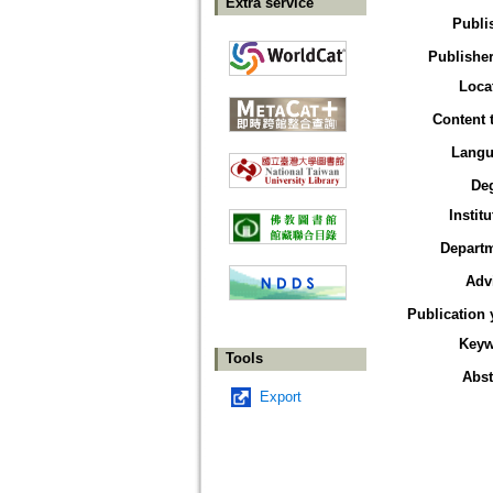
Extra service
Publi
Publisher
Loca
Content 
Langu
De
Institu
Depart
Adv
Publication 
Keyw
Tools
Abst
Export