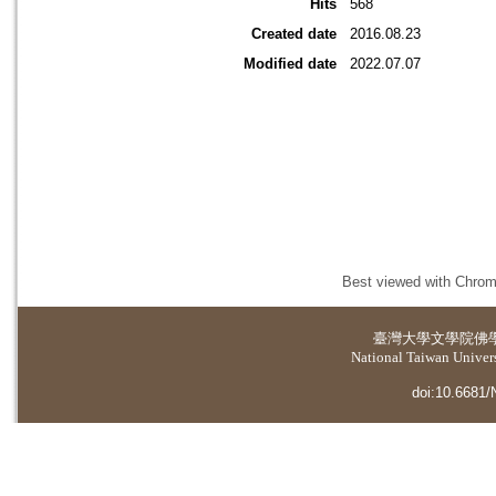
Hits
568
Created date
2016.08.23
Modified date
2022.07.07
Best viewed with Chrome
臺灣大學
文學院佛
National Taiwan Universi
doi:10.6681