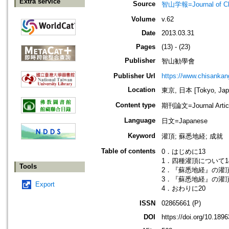
Extra service
Source
智山学報=Journal of C
Volume
v.62
Date
2013.03.31
Pages
(13) - (23)
Publisher
智山勧學會
Publisher Url
https://www.chisanka
Location
東京, 日本 [Tokyo, Jap
Content type
期刊論文=Journal Artic
Language
日文=Japanese
Keyword
灌頂; 蘇悉地経; 成就
Table of contents
0．はじめに13
1．四種灌頂について1
Tools
2．『蘇悉地経』の灌
3．『蘇悉地経』の灌
Export
4．おわりに20
ISSN
02865661 (P)
DOI
https://doi.org/10.18