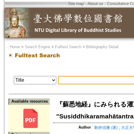
Site map
．
About us
．
Consultative C
．
Home
>
Search Engine
>
Fulltext Search
>
Bibliography Detail
Available resources
『蘇悉地経』にみられる灌頂儀礼をめ
"Susiddhikaramahātantra
Author
駒井信勝 (著)
;
大正大