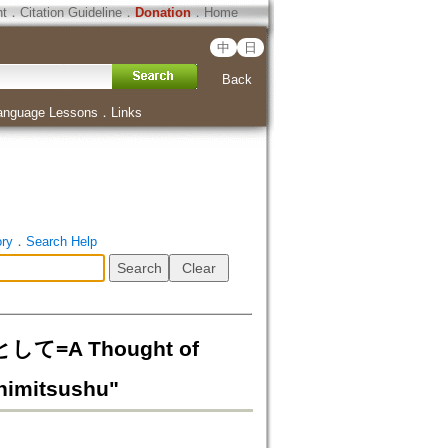
ht
．
Citation Guideline
．
Donation
．
Home
中
日
Back
anguage Lessons
．
Links
ory
．
Search Help
 Thought of
ohimitsushu"