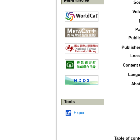
Extra service
So
Vol
Pa
Publi
Publisher
Loca
Content 
Langu
Abst
Tools
Export
Table of cont