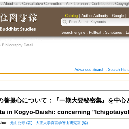
．
About us
．
Consultative Committee
．
Ask Librarian
．
Contribution
．
Copyrig
｜
Catalog
｜
Author Authority
｜
Google
｜
Search engine
．
Fulltext
．
Scriptures
．
L
>
Bibliography Detail
Advanced Search
．
Search Hist
菩提心について：『一期大要秘密集』を中心として=A
tta in Kogyo-Daishi: concerning "Ichigotaiy
thor
元山公寿 (著)
;
大正大学真言学智山研究室 (編)