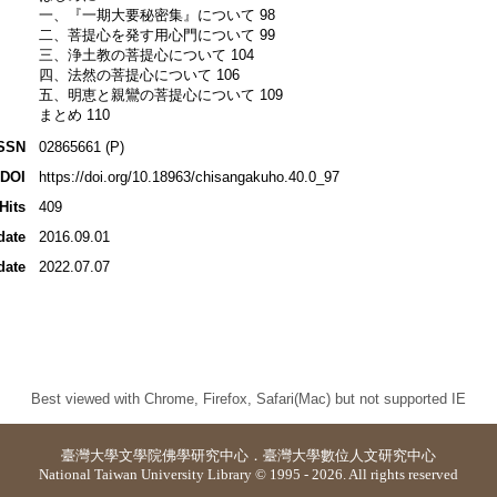
一、『一期大要秘密集』について 98
二、菩提心を発す用心門について 99
三、浄土教の菩提心について 104
四、法然の菩提心について 106
五、明恵と親鸞の菩提心について 109
まとめ 110
SSN
02865661 (P)
DOI
https://doi.org/10.18963/chisangakuho.40.0_97
Hits
409
date
2016.09.01
date
2022.07.07
Best viewed with Chrome, Firefox, Safari(Mac) but not supported IE
臺灣大學
文學院佛學研究中心
．
臺灣大學數位人文研究中心
National Taiwan University Library © 1995 - 2026. All rights reserved