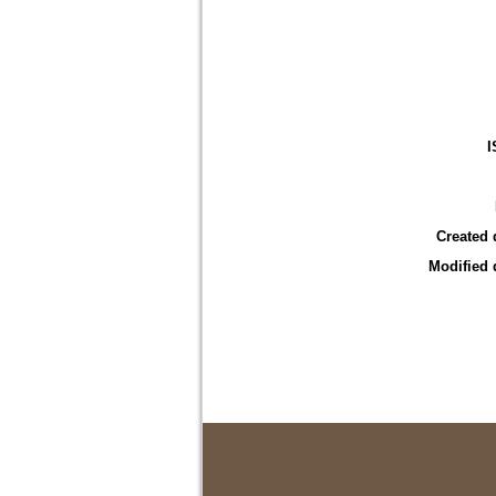
I
Created 
Modified 