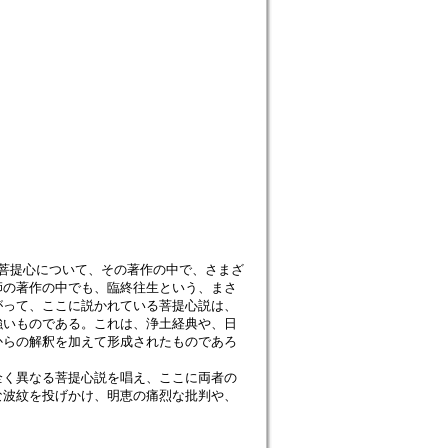
菩提心について、その著作の中で、さまざ
師の著作の中でも、臨終往生という、まさ
がって、ここに説かれている菩提心説は、
強いものである。これは、浄土経典や、日
からの解釈を加えて形成されたものであろ
全く異なる菩提心説を唱え、ここに両者の
な波紋を投げかけ、明恵の痛烈な批判や、