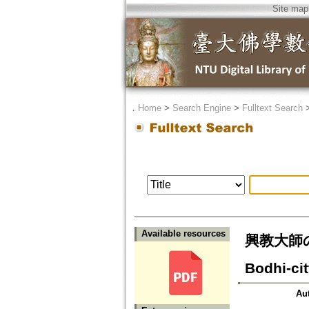
Site map
．
Home
>
Search Engine
>
Fulltext Search
Available resources
興教大師の
Bodhi-ci
Au