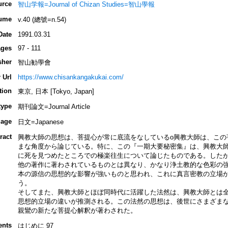
urce
智山学報=Journal of Chizan Studies=智山學報
ume
v.40 (總號=n.54)
Date
1991.03.31
ges
97 - 111
sher
智山勧學會
 Url
https://www.chisankangakukai.com/
tion
東京, 日本 [Tokyo, Japan]
type
期刊論文=Journal Article
age
日文=Japanese
ract
興教大師の思想は、菩提心が常に底流をなしているo興教大師は、この
まな角度から論じている。特に、この『一期大要秘密集』は、興教大
に死を見つめたところでの極楽往生について論じたものである。した
他の著作に著わされているものとは異なり、かなり浄土教的な色彩の
本の源信の思想的な影響が強いものと思われ、これに真言密教の立場
う。
そしてまた、興教大師とほぼ同時代に活躍した法然は、興教大師とは
思想的立場の違いが推測される。この法然の思想は、後世にさまざま
親鸞の新たな菩提心解釈が著わされた。
ents
はじめに 97