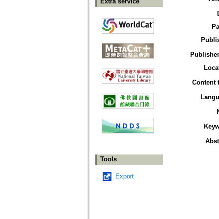
Extra service
Pa
Publi
Publisher
Loca
Content 
Langu
Keyw
Abst
Tools
Export