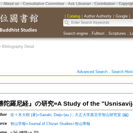
．
About us
．
Consultative Committee
．
Ask Librarian
．
Contribution
．
Copyrig
｜
Catalog
｜
Author Authority
｜
Google
｜
Search engine
．
Fulltext
．
Scriptures
．
L
>
Bibliography Detail
Advanced Search
．
Search Hist
尼経』の研究=A Study of the "Usnisavijaya
thor
佐々木大樹 (著)=Sasaki, Daiju (au.)
;
大正大学真言学智山研究室 (編)
urce
智山学報=Journal of Chizan Studies=智山學報
ume
v.56 (總號=n.70)