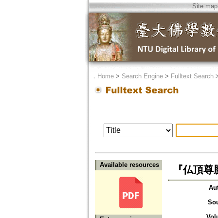
Site map
．
Home
>
Search Engine
>
Fulltext Search
Available resources
『仏頂尊勝陀羅
Au
So
Vol