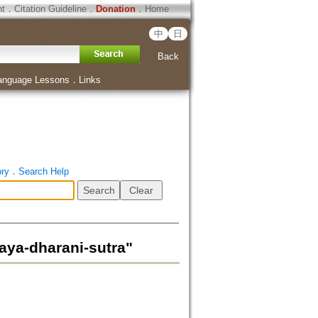
ht
．
Citation Guideline
．
Donation
．
Home
中
日
Back
anguage Lessons
．
Links
ory
．
Search Help
-dharani-sutra"