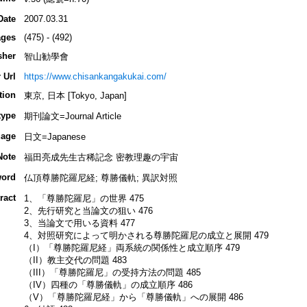
Date
2007.03.31
ges
(475) - (492)
sher
智山勧學會
 Url
https://www.chisankangakukai.com/
tion
東京, 日本 [Tokyo, Japan]
type
期刊論文=Journal Article
age
日文=Japanese
Note
福田亮成先生古稀記念 密教理趣の宇宙
ord
仏頂尊勝陀羅尼経; 尊勝儀軌; 異訳対照
ract
1、「尊勝陀羅尼」の世界 475
2、先行研究と当論文の狙い 476
3、当論文で用いる資料 477
4、対照研究によって明かされる尊勝陀羅尼の成立と展開 479
（I）「尊勝陀羅尼経」両系統の関係性と成立順序 479
（II）教主交代の問題 483
（III）「尊勝陀羅尼」の受持方法の問題 485
（IV）四種の「尊勝儀軌」の成立順序 486
（V）「尊勝陀羅尼経」から「尊勝儀軌」への展開 486