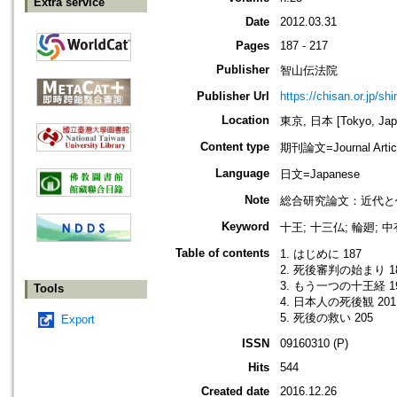
Extra service
Date
2012.03.31
Pages
187 - 217
Publisher
智山伝法院
Publisher Url
https://chisan.or.jp/sh
Location
東京, 日本 [Tokyo, Jap
Content type
期刊論文=Journal Artic
Language
日文=Japanese
Note
総合研究論文：近代と
Keyword
十王; 十三仏; 輪廻; 中
Table of contents
1. はじめに 187
2. 死後審判の始まり 1
3. もう一つの十王経 1
Tools
4. 日本人の死後観 201
5. 死後の救い 205
Export
ISSN
09160310 (P)
Hits
544
Created date
2016.12.26