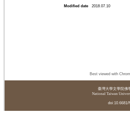
Modified date
2018.07.10
Best viewed with Chrome
臺灣大學
文學院佛
National Taiwan Universi
doi:10.6681