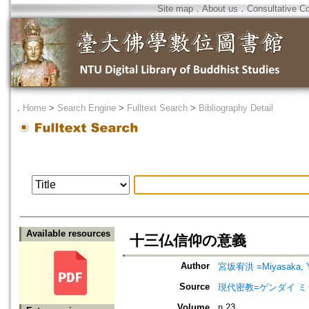
Site map
．
About us
．
Consultative C
．
Home
>
Search Engine
>
Fulltext Search
>
Bibliography Detail
Available resources
十三仏信仰の意義
Author
宮坂宥洪 =Miyasaka, 
Source
現代密教=ゲンダイ 
Volume
n.23