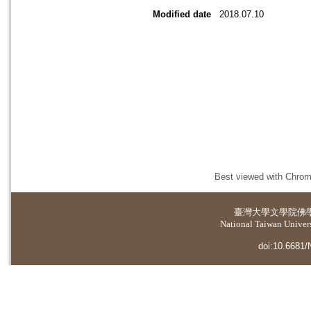
Modified date
2018.07.10
Best viewed with Chrome
臺灣大學
文學院佛
National Taiwan Universi
doi:10.6681