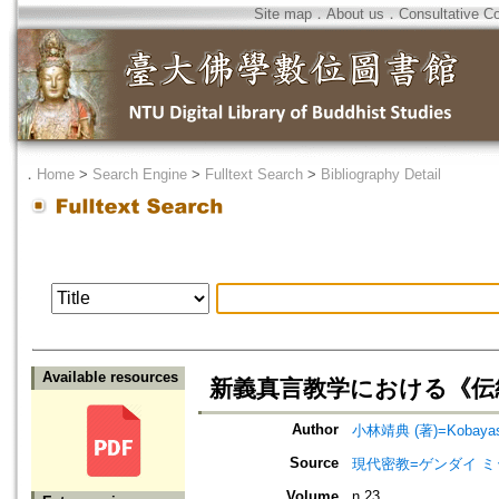
Site map
．
About us
．
Consultative C
．
Home
>
Search Engine
>
Fulltext Search
>
Bibliography Detail
Available resources
新義真言教学における《伝統
Author
小林靖典 (著)=Kobayashi
Source
現代密教=ゲンダイ 
Volume
n.23