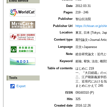
Extra service
Date
2012.03.31
Pages
219 - 246
Publisher
智山伝法院
Publisher Url
https://chisan.or.jp/sh
Location
東京, 日本 [Tokyo, Jap
Content type
期刊論文=Journal Artic
Language
日文=Japanese
Note
総合研究論文：近代と
Keyword
頼瑜; 宥快; 法住; 権
Table of contents
はじめに 219
一、『大日経疏』の≪
二、江戸期新義派学匠
Tools
三、近現代における当該
まとめにかえて 245
Export
ISSN
09160310 (P)
Hits
325
Created date
2016.12.26