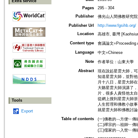
Extra service
Pages
295 - 304
Publisher
佛光山人間佛教研究院
Publisher Url
http://www.fgsihb.org/
Location
高雄市, 臺灣 [Kaohsiung
Content type
會議論文=Proceeding Ar
Language
中文=Chinese
Note
作者單位：山東大學
Abstract
現在說起星雲大師，可
知道星雲大師，並對他
月十八日，星雲大師在
大聽星雲大師演講了，
片，很多人責怪他太自
從網上搜到星雲大師浙
Tools
人生哲理和佛教小故事
就星雲大師和佛教討論
Export
Table of contents
(一)佛教的﹁方便﹂傳統
(二)禪宗的﹁祖師﹂傳統
(三)儒家的﹁入世﹂傳統