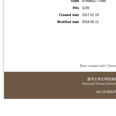
ISBN
9789865777999
Hits
1139
Created date
2017.01.19
Modified date
2018.06.12
Best viewed with Chrome
臺灣大學
文學院佛
National Taiwan Universi
doi:10.6681