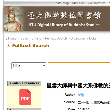
Site map
．
About us
．
Consultative C
．
Home
>
Search Engine
>
Fulltext Search
>
Bibliography Detail
Available resources
星雲大師與中國大乘佛教的
Author
陳堅
Source
二○一四‧人間佛教高
Date
2015.09