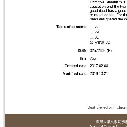
Primitive Buddhism. B
causation and the twel
good deed has a good r
or moral action. For t
been designated the de
Table of contents
一 27
二 29
三 31
參考文獻 32
ISSN
02572834 (P)
Hits
765
Created date
2017.02.08
Modified date
2019.10.21
Best viewed with Chrome
臺灣大學
文學院佛
National Taiwan Universi