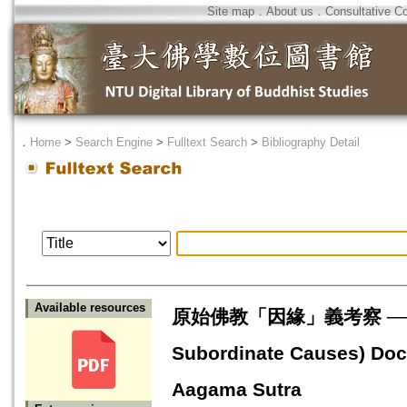
Site map
．
About us
．
Consultative C
．
Home
>
Search Engine
>
Fulltext Search
>
Bibliography Detail
Available resources
原始佛教「因緣」義考察 ── 以四
Subordinate Causes) Doct
Aagama Sutra