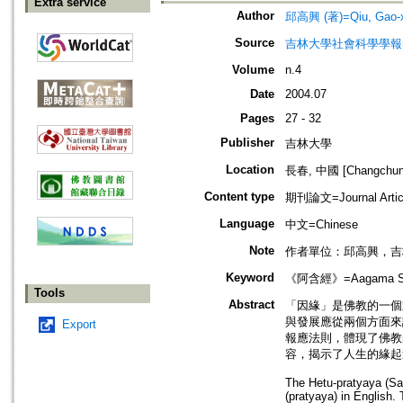
Extra service
Author
邱高興 (著)=Qiu, Gao-xi
Source
吉林大學社會科學學報=Jilin U
Volume
n.4
Date
2004.07
Pages
27 - 32
Publisher
吉林大學
Location
長春, 中國 [Changchun,
Content type
期刊論文=Journal Artic
Language
中文=Chinese
Note
作者單位：邱高興，吉
Keyword
《阿含經》=Aagama Sutr
Tools
Abstract
「因緣」是佛教的一個
與發展應從兩個方面來
Export
報應法則，體現了佛教
容，揭示了人生的緣起
The Hetu-pratyaya (Sa
(pratyaya) in English.