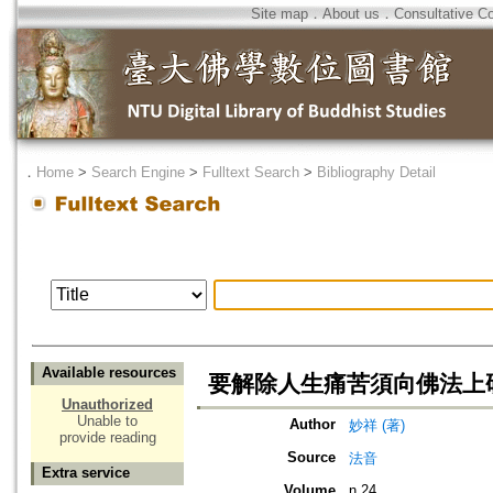
Site map
．
About us
．
Consultative C
．
Home
>
Search Engine
>
Fulltext Search
>
Bibliography Detail
Available resources
要解除人生痛苦須向佛法上
Unauthorized
Unable to
Author
妙祥 (著)
provide reading
Source
法音
Extra service
Volume
n.24