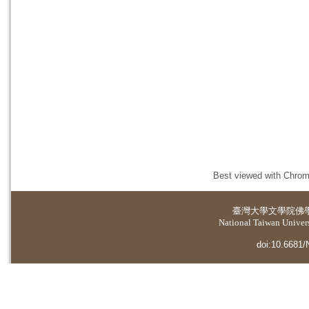
Best viewed with Chrome
臺灣大學
文學院佛
National Taiwan Universi
doi:10.6681