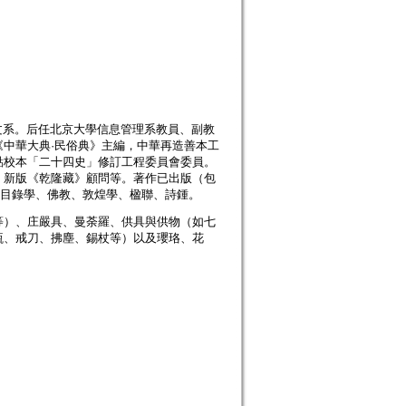
學中文系。后任北京大學信息管理系教員、副教
中華大典·民俗典》主編，中華再造善本工
點校本「二十四史」修訂工程委員會委員。
、新版《乾隆藏》顧問等。著作已出版（包
：目錄學、佛教、敦煌學、楹聯、詩鍾。
等）、庄嚴具、曼荼羅、供具與供物（如七
瓶、戒刀、拂塵、錫杖等）以及瓔珞、花