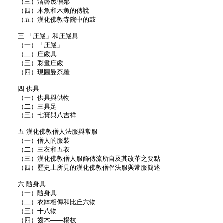
（三）清磬幾僧鄰
（四）木魚和木魚的傳說
（五）漢化佛教寺院中的鼓
三 「庄嚴」和庄嚴具
（一）「庄嚴」
（二）庄嚴具
（三）彩畫庄嚴
（四）現圖曼荼羅
四 供具
（一）供具與供物
（二）三具足
（三）七寶與八吉祥
五 漢化佛教僧人法服與常服
（一）僧人的服裝
（二）三衣和五衣
（三）漢化佛教僧人服飾傳流所自及其改革之要點
（四）歷史上所見的漢化佛教僧侶法服與常服簡述
六 隨身具
（一）隨身具
（二）衣缽相傳和比丘六物
（三）十八物
（四）齒木——楊枝