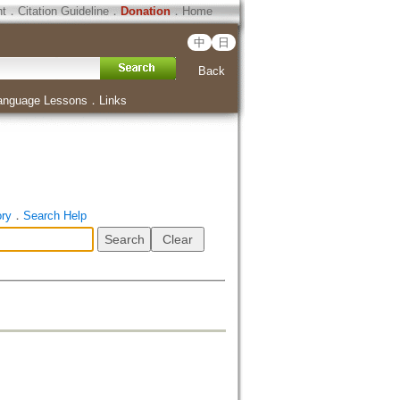
ht
．
Citation Guideline
．
Donation
．
Home
中
日
Back
anguage Lessons
．
Links
ory
．
Search Help