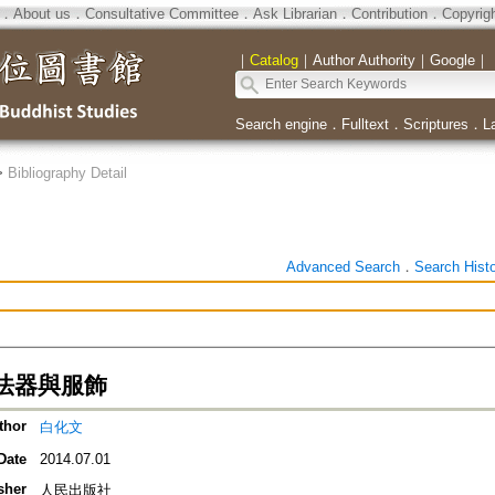
．
About us
．
Consultative Committee
．
Ask Librarian
．
Contribution
．
Copyrig
｜
Catalog
｜
Author Authority
｜
Google
｜
Search engine
．
Fulltext
．
Scriptures
．
L
>
Bibliography Detail
Advanced Search
．
Search Hist
法器與服飾
thor
白化文
Date
2014.07.01
sher
人民出版社