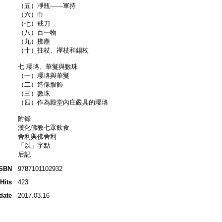
（五）凈瓶——軍持
（六）巾
（七）戒刀
（八）百一物
（九）拂塵
（十）拄杖、禪杖和錫杖
七 瓔珞、華鬘與數珠
（一）瓔珞與華鬘
（二）造像服飾
（三）數珠
（四）作為殿堂內庄嚴具的瓔珞
附錄
漢化佛教七眾飲食
舍利與佛舍利
「以」字點
后記
ISBN
9787101102932
Hits
423
date
2017.03.16