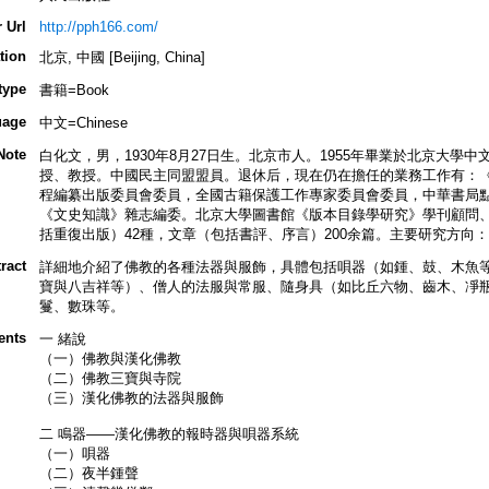
 Url
http://pph166.com/
tion
北京, 中國 [Beijing, China]
type
書籍=Book
uage
中文=Chinese
Note
白化文，男，1930年8月27日生。北京市人。1955年畢業於北京大
授、教授。中國民主同盟盟員。退休后，現在仍在擔任的業務工作有：《
程編纂出版委員會委員，全國古籍保護工作專家委員會委員，中華書局
《文史知識》雜志編委。北京大學圖書館《版本目錄學研究》學刊顧問
括重復出版）42種，文章（包括書評、序言）200余篇。主要研究方向
ract
詳細地介紹了佛教的各種法器與服飾，具體包括唄器（如鍾、鼓、木魚
寶與八吉祥等）、僧人的法服與常服、隨身具（如比丘六物、齒木、凈
鬘、數珠等。
ents
一 緒說
（一）佛教與漢化佛教
（二）佛教三寶與寺院
（三）漢化佛教的法器與服飾
二 鳴器——漢化佛教的報時器與唄器系統
（一）唄器
（二）夜半鍾聲