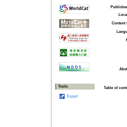
Publisher
Loca
Content 
Lang
Abst
Tools
Table of cont
Export