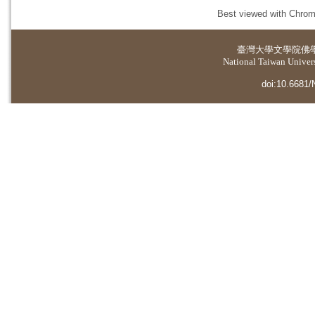
Best viewed with Chrome
臺灣大學
文學院佛
National Taiwan Universi
doi:10.6681