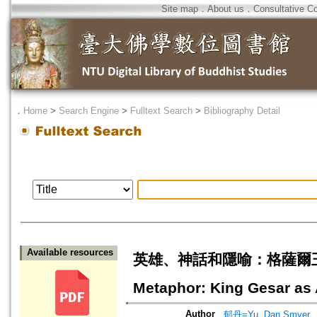
Site map
．
About us
．
Consultative C
．
Home
>
Search Engine
>
Fulltext Search
>
Bibliography Detail
Available resources
英雄、神話和隱喻：格薩爾王作
Metaphor: King Gesar as 
Author
郁丹=Yu, Dan Smyer