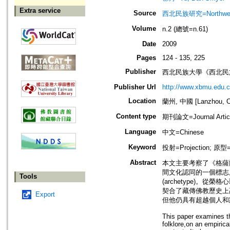
Extra service
Source
西北民族研究=Northwest e
Volume
n.2 (總號=n.61)
Date
2009
Pages
124 - 135, 225
Publisher
西北民族大學《西北民
Publisher Url
http://www.xbmu.edu.cn
Location
蘭州, 中國 [Lanzhou, C
Content type
期刊論文=Journal Artic
Language
中文=Chinese
Keyword
投射=Projection; 原
Abstract
本文主要考察了《格薩
間文化認同的一個標志
Tools
(archetype)
契合了藏傳佛教歷史上
Export
但他仍具有超越個人和
This paper examines th
folklore,on an empirica