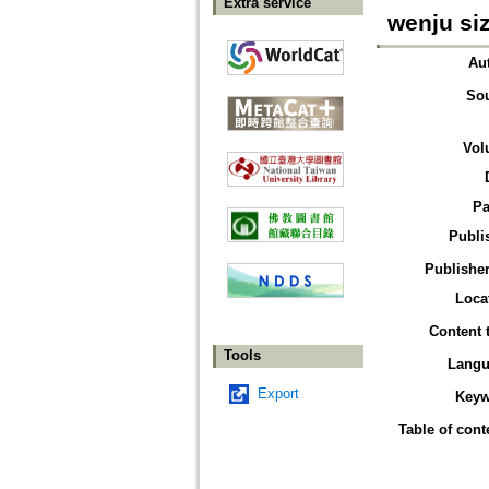
Extra service
wenju si
Au
So
Vol
Pa
Publi
Publisher
Loca
Content 
Tools
Langu
Export
Keyw
Table of cont