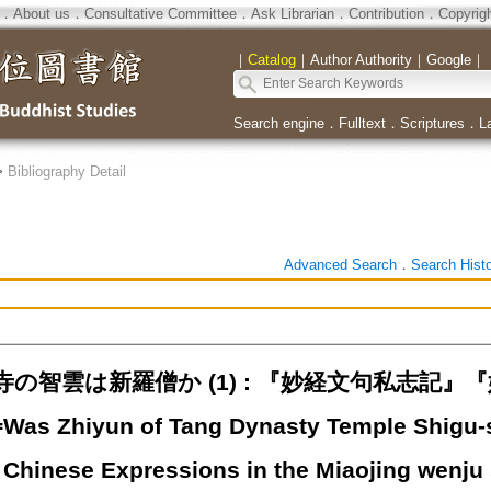
．
About us
．
Consultative Committee
．
Ask Librarian
．
Contribution
．
Copyrig
｜
Catalog
｜
Author Authority
｜
Google
｜
Search engine
．
Fulltext
．
Scriptures
．
L
>
Bibliography Detail
Advanced Search
．
Search Hist
寺の智雲は新羅僧か (1) : 『妙経文句私志記
 Zhiyun of Tang Dynasty Temple Shigu-si 
Chinese Expressions in the Miaojing wenju s