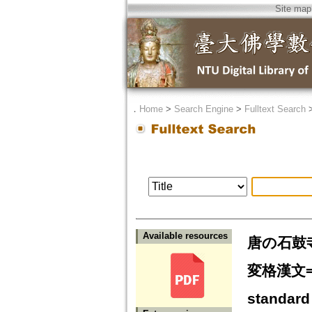
Site map
．
Home
>
Search Engine
>
Fulltext Search
Available resources
唐の石鼓
変格漢文=Was
standard 