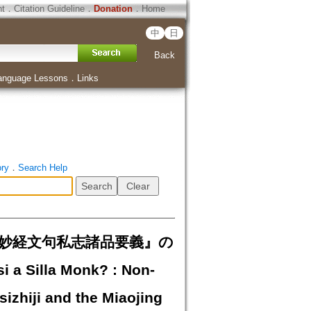
ht
．
Citation Guideline
．
Donation
．
Home
中
日
Back
anguage Lessons
．
Links
ory
．
Search Help
』『妙経文句私志諸品要義』の
a Silla Monk? : Non-
izhiji and the Miaojing