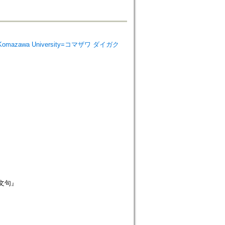
e Komazawa University=コマザワ ダイガク
華文句』