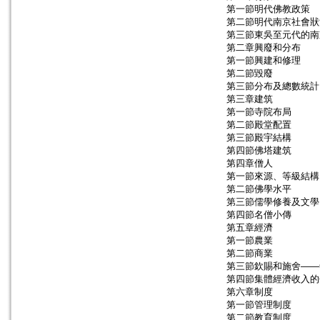
第一節明代佛教政策
第二節明代南京社會狀
第三節東吳至元代的南
第二章興廢和分布
第一節興建和修理
第二節毀廢
第三節分布及總數統計
第三章建筑
第一節寺院布局
第二節殿堂配置
第三節殿宇結構
第四節佛塔建筑
第四章僧人
第一節來源、等級結構
第二節佛學水平
第三節儒學修養及文學
第四節名僧小傳
第五章經濟
第一節農業
第二節商業
第三節欽賜和施舍——
第四節集體經濟收入的
第六章制度
第一節管理制度
第二節教育制度