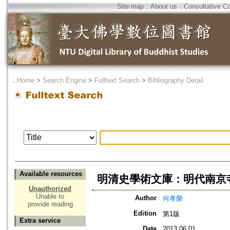
Site map
．
About us
．
Consultative C
．
Home
>
Search Engine
>
Fulltext Search
>
Bibliography Detail
Available resources
明清史學術文庫：明代南京
Unauthorized
Unable to
Author
何孝榮
provide reading
Edition
第1版
Extra service
Date
2013.06.01