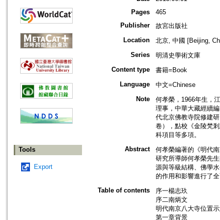
Pages
465
Publisher
故宮出版社
Location
北京, 中國 [Beijing, Ch
Series
明清史學術文庫
Content type
書籍=Book
Language
中文=Chinese
Note
何孝榮，1966年生
理事，中華大藏經續編
代北京佛教寺院修建研
卷），點校《金陵梵剎
科項目等多項。
Abstract
Tools
何孝榮編著的《明代南
研究所導師何孝榮先生
Export
源與等級結構、佛學水
的作用和影響進行了全
Table of contents
序一楊志玖
序二南炳文
明代南京八大寺位置示
第一章背景