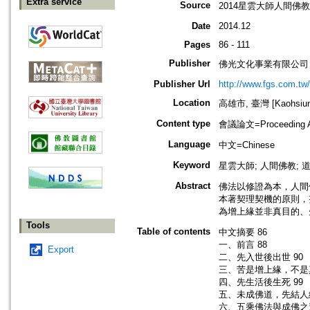
Extra service
Source
2014星雲大師人間佛教
Date
2014.12
Pages
86 - 111
Publisher
佛光文化事業有限公司
Publisher Url
http://www.fgs.com.tw
Location
高雄市, 臺灣 [Kaohsiung 
Content type
會議論文=Proceeding Ar
Language
中文=Chinese
Keyword
星雲大師; 人間佛教; 
Abstract
佛法以修證為本，人間
本著契理契機的原則，
為增上緣並非真目的、
Tools
Table of contents
中文摘要 86
一、前言 88
Export
二、先入世後出世 90
三、苦是增上緣，不是真
四、先生活後生死 99
五、未成佛道，先結人緣
六、五乘佛法與成佛之道