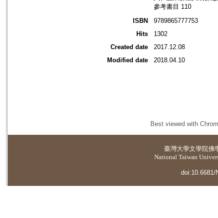
參考書目 110
ISBN
9789865777753
Hits
1302
Created date
2017.12.08
Modified date
2018.04.10
Best viewed with Chrome
臺灣大學
文學院佛
National Taiwan Universi
doi:10.6681