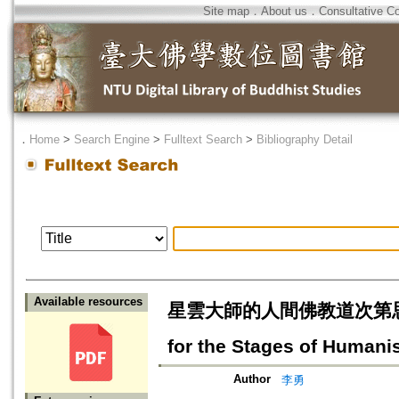
Site map
．
About us
．
Consultative C
．
Home
>
Search Engine
>
Fulltext Search
>
Bibliography Detail
Available resources
星雲大師的人間佛教道次第思想研究=A
for the Stages of Humanis
Author
李勇