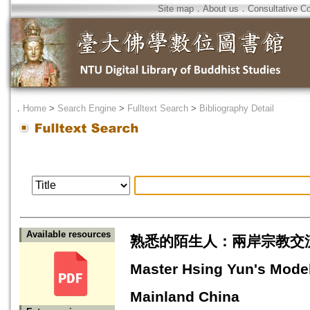
Site map
．
About us
．
Consultative C
．
Home
>
Search Engine
>
Fulltext Search
>
Bibliography Detail
Available resources
熟悉的陌生人：兩岸宗教交流中的星雲模
Master Hsing Yun's Model
Mainland China