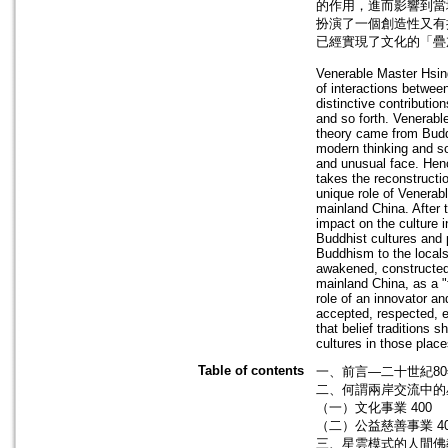
的作用，進而影響到當
扮演了一個創造性又有
已經實現了文化的「疊
Venerable Master Hsin
of interactions betwe
distinctive contributi
and so forth. Venerabl
theory came from Buddhi
modern thinking and sol
and unusual face. Hence
takes the reconstructi
unique role of Venerab
mainland China. After t
impact on the culture i
Buddhist cultures and 
Buddhism to the locals,
awakened, constructed 
mainland China, as a "
role of an innovator a
accepted, respected, 
that belief traditions 
cultures in those place
Table of contents
一、前言—二十世紀80
二、何謂兩岸交流中的星
（一）文化事業 400
（二）公益慈善事業 40
三、星雲模式的人間佛教