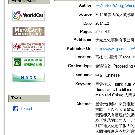
Extra service
Author
王偉 (著)=Wang, Wei (a
Source
2014星雲大師人間佛教
Date
2014.12
Pages
396 - 419
Publisher
佛光文化事業有限公司
Publisher Url
http://www.fgs.com.tw
Location
高雄市, 臺灣 [Kaohsiung 
Content type
會議論文=Proceeding Ar
Language
中文=Chinese
Keyword
星雲模式=Hsing Yun Model,
Humanistic Buddhism
mainland China; 人間
Tools
Abstract
星雲大師多年來對推動
Export
貢獻，可以說大師是當
實踐卻又有著現代的思
為「熟悉的陌生人」。
對當地文化起了很大的
人間佛教進入本地的過