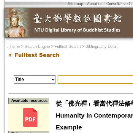
Site map
．
About us
．
Consultative C
．
Home
>
Search Engine
>
Fulltext Search
>
Bibliography Detail
Available resources
從「佛光禪」看當代禪法修學的人文特質
Humanity in Contemporar
Example