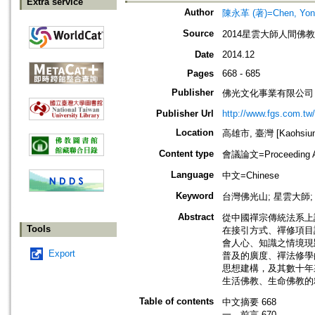
Extra service
Author
陳永革 (著)=Chen, Yong-
Source
2014星雲大師人間佛教
Date
2014.12
Pages
668 - 685
Publisher
佛光文化事業有限公司
Publisher Url
http://www.fgs.com.tw
Location
高雄市, 臺灣 [Kaohsiung 
Content type
會議論文=Proceeding Ar
Language
中文=Chinese
Keyword
台灣佛光山; 星雲大師;
Abstract
從中國禪宗傳統法系上
Tools
在接引方式、禪修項目
會人心、知識之情境現
Export
普及的廣度、禪法修學
思想建構，及其數十年
生活佛教、生命佛教的
Table of contents
中文摘要 668
一、前言 670