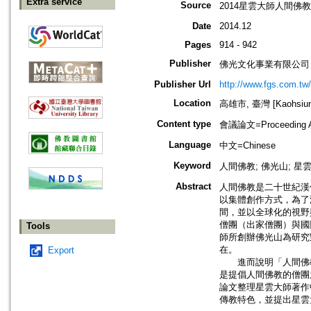
Extra service
Source
2014星雲大師人間佛教
Date
2014.12
Pages
914 - 942
Publisher
佛光文化事業有限公司
Publisher Url
http://www.fgs.com.tw
Location
高雄市, 臺灣 [Kaohsiung 
Content type
會議論文=Proceeding Ar
Language
中文=Chinese
Keyword
人間佛教; 佛光山; 星
Abstract
人間佛教是二十世紀漢
以集體創作方式，為了
間，並以全球化的視野
僧團（出家僧團）與國
Tools
師所創辦佛光山為研究
在。
Export
進而說明「人間佛教
是提倡人間佛教的僧團
論文整理星雲大師著作
傳教特色，並提出星雲