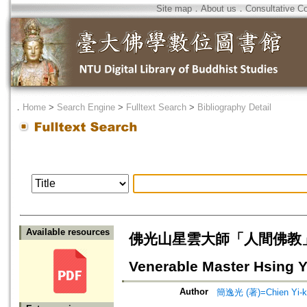
Site map
．
About us
．
Consultative C
．
Home
>
Search Engine
>
Fulltext Search
>
Bibliography Detail
Available resources
佛光山星雲大師「人間佛教」的精神=A 
Venerable Master Hsing 
Author
簡逸光 (著)=Chien Yi-ku