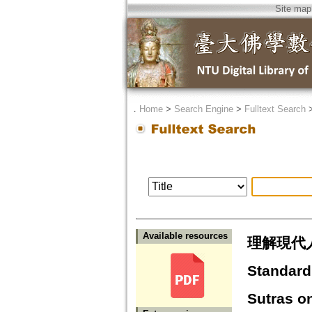
Site map
．
Home
>
Search Engine
>
Fulltext Search
Available resources
理解現代
Standard
Sutras o