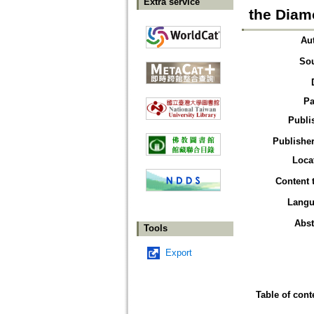
Extra service
the Diam
Au
So
Pa
Publi
Publisher
Loca
Content 
Langu
Abst
Tools
Export
Table of cont