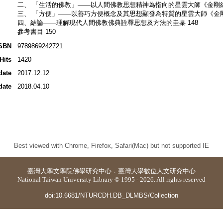
二、 「生活的佛教」――以人間佛教思想精神為指向的星雲大師《金剛經
三、 「方便」――以善巧方便概念及其思想顯發為特質的星雲大師《金剛
四、結論――理解現代人間佛教佛典詮釋思想及方法的圭臬 148
參考書目 150
SBN
9789869242721
Hits
1420
date
2017.12.12
date
2018.04.10
Best viewed with Chrome, Firefox, Safari(Mac) but not supported IE
臺灣大學
文學院佛學研究中心
．
臺灣大學數位人文研究中心
National Taiwan University Library © 1995 - 2026. All rights reserved
doi:10.6681/NTURCDH.DB_DLMBS/Collection