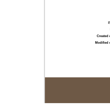
I
Created 
Modified 