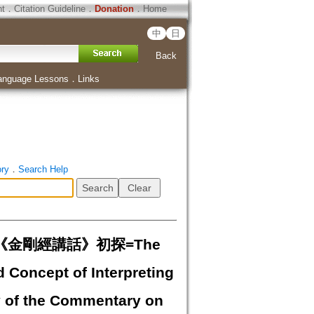
ht
．
Citation Guideline
．
Donation
．
Home
中
日
Back
anguage Lessons
．
Links
ory
．
Search Help
金剛經講話》初探=The
Concept of Interpreting
y of the Commentary on