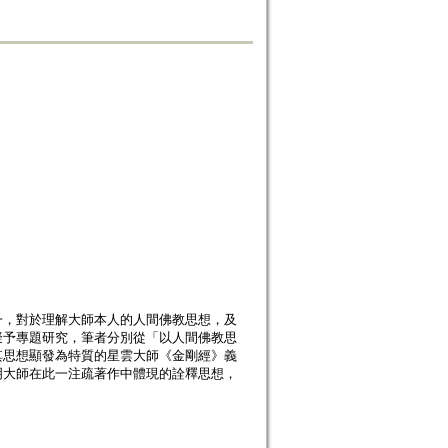
一，對於理解大師本人的人間佛教思想，及
擬予專題研究，筆者分別從「以人間佛教思
其思想顯發為特質的星雲大師《金剛經》義
明大師在此一注疏著作中體現的詮釋思想，