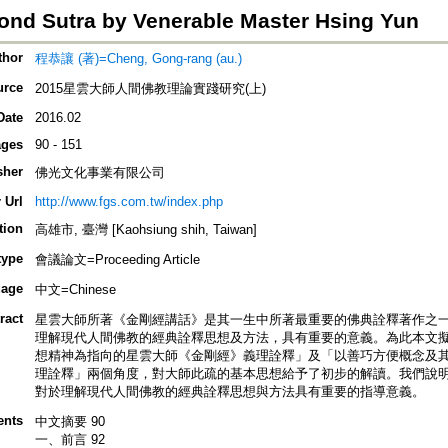
ond Sutra by Venerable Master Hsing Yun
thor
程恭讓 (著)=Cheng, Gong-rang (au.)
urce
2015星雲大師人間佛教理論實踐研究(上)
Date
2016.02
ges
90 - 151
sher
佛光文化事業有限公司
 Url
http://www.fgs.com.tw/index.php
tion
高雄市, 臺灣 [Kaohsiung shih, Taiwan]
type
會議論文=Proceeding Article
age
中文=Chinese
ract
星雲大師所著《金剛經講話》是其一生中所著最重要的佛典詮釋著作之
理解現代人間佛教的經典詮釋思想及方法，具有重要的意義。為此本文
想精神為指向的星雲大師《金剛經》義理詮釋」及「以善巧方便概念及
理詮釋」兩個角度，對大師此疏的基本思想給予了初步的解讀。我們說
對於理解現代人間佛教的經典詮釋思想與方法具有重要的指導意義。
ents
中文摘要 90
一、前言 92