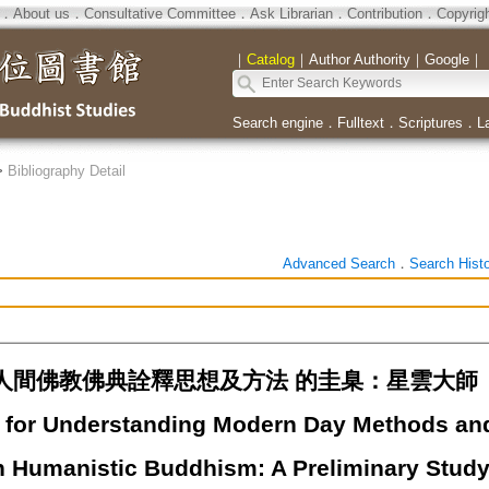
．
About us
．
Consultative Committee
．
Ask Librarian
．
Contribution
．
Copyrig
｜
Catalog
｜
Author Authority
｜
Google
｜
Search engine
．
Fulltext
．
Scriptures
．
L
>
Bibliography Detail
Advanced Search
．
Search Hist
人間佛教佛典詮釋思想及方法 的圭臬：星雲大師《
 for Understanding Modern Day Methods and 
n Humanistic Buddhism: A Preliminary Stud