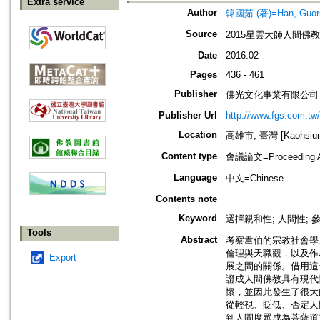
Extra service
Author
韓國茹 (著)=Han, Guoru
Source
2015星雲大師人間佛教
Date
2016.02
Pages
436 - 461
Publisher
佛光文化事業有限公司
Publisher Url
http://www.fgs.com.tw
Location
高雄市, 臺灣 [Kaohsiung 
Content type
會議論文=Proceeding Ar
Language
中文=Chinese
Contents note
Keyword
選擇親和性; 人間性; 
Tools
Abstract
考察韋伯的宗教社會學
倫理與天職觀，以及作
Export
展之間的關係。借用這
證成人間佛教具有現代
懷，並因此發生了很大
從輕視、貶低、否定人
到人間度眾成為菩薩道