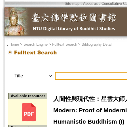
Site map
．
About us
．
Consultative C
．
Home
>
Search Engine
>
Fulltext Search
>
Bibliography Detail
Available resources
人間性與現代性：星雲大師人間
Modern: Proof of Moderni
Humanistic Buddhism (I)