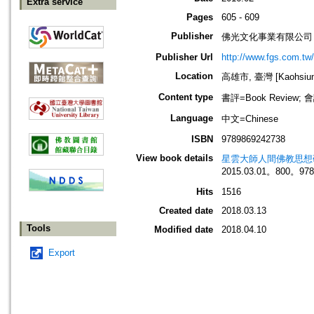
Extra service
Pages
605 - 609
Publisher
佛光文化事業有限公司
Publisher Url
http://www.fgs.com.tw
Location
高雄市, 臺灣 [Kaohsiung 
Content type
書評=Book Review; 會議
Language
中文=Chinese
ISBN
9789869242738
View book details
星雲大師人間佛教思想
2015.03.01。800。97
Hits
1516
Created date
2018.03.13
Tools
Modified date
2018.04.10
Export