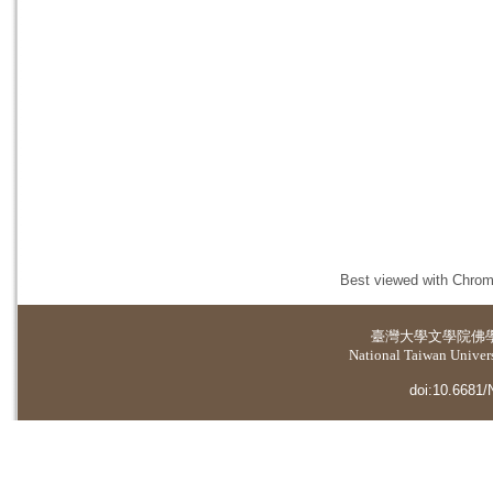
Best viewed with Chrome
臺灣大學
文學院佛
National Taiwan Universi
doi:10.6681