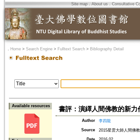
Site map
．
About us
．
Consultative C
．
Home
>
Search Engine
>
Fulltext Search
>
Bibliography Detail
Available resources
書評：演繹人間佛教的新力
Author
李四龍
Source
2015星雲大師人間佛教
Date
2016.02