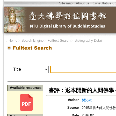
Site map
．
About us
．
Consultative C
．
Home
>
Search Engine
>
Fulltext Search
>
Bibliography Detail
Available resources
書評：返本開新的人間佛學
Author
樊沁永
Source
2015星雲大師人間佛教
Date
2016.02