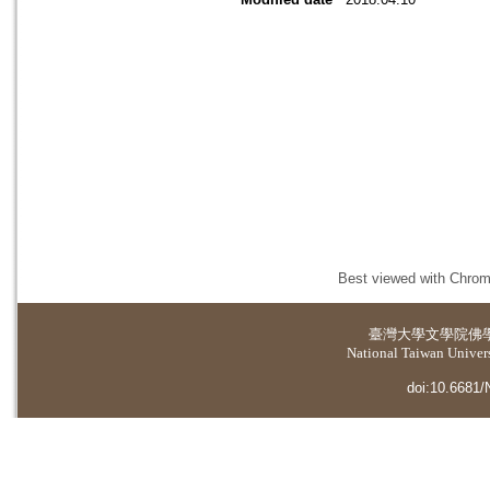
Best viewed with Chrome
臺灣大學
文學院佛
National Taiwan Universi
doi:10.6681