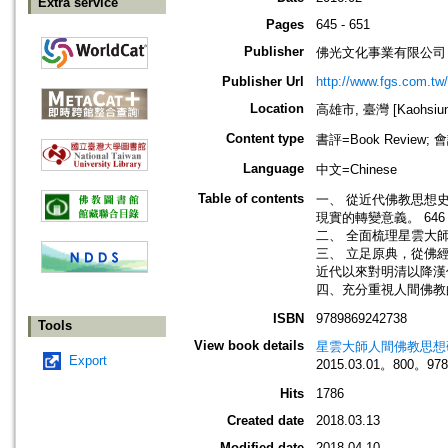
Extra service
Pages
645 - 651
Publisher
佛光文化事業有限公司
Publisher Url
http://www.fgs.com.tw
Location
高雄市, 臺灣 [Kaohsiung 
Content type
書評=Book Review; 會議
Language
中文=Chinese
Table of contents
一、 從近代佛教思想
現實的轉變意義。 646
二、 全面梳理星雲大
三、 立足原典，從佛
近代以來對明清以降漢傳
四、充分重視人間佛教
ISBN
9789869242738
Tools
View book details
星雲大師人間佛教思想
Export
2015.03.01。800。97
Hits
1786
Created date
2018.03.13
Modified date
2018.04.10