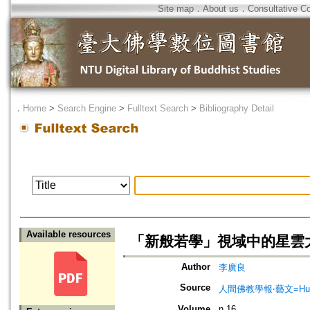
Site map
．
About us
．
Consultative C
．
Home
>
Search Engine
>
Fulltext Search
>
Bibliography Detail
Available resources
「新般若學」視域中的星雲
Author
李廣良
Source
人間佛教學報‧藝文=Humanist
Volume
n.16