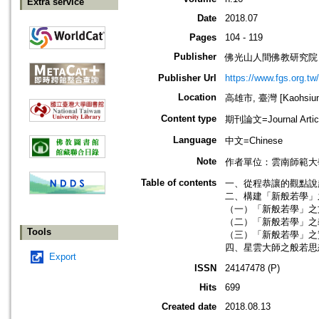
Extra service
Date
2018.07
Pages
104 - 119
Publisher
佛光山人間佛教研究院
Publisher Url
https://www.fgs.org.tw/
Location
高雄市, 臺灣 [Kaohsiung 
Content type
期刊論文=Journal Artic
Language
中文=Chinese
Note
作者單位：雲南師範大
Table of contents
一、從程恭讓的觀點說起
二、構建「新般若學」之
（一）「新般若學」之文
（二）「新般若學」之義
Tools
（三）「新般若學」之實
四、星雲大師之般若思想
Export
ISSN
24147478 (P)
Hits
699
Created date
2018.08.13