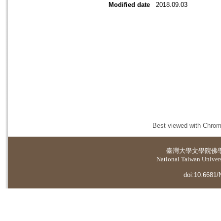
Modified date
2018.09.03
Best viewed with Chrome
臺灣大學
文學院佛
National Taiwan Universi
doi:10.6681