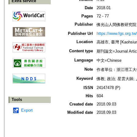
Extra service
Date
2018.01
Pages
72 - 77
Publisher
佛光山人間佛教研究院
Publisher Url
https://www.fgs.org.tw/
Location
高雄市, 臺灣 [Kaohsiung 
Content type
期刊論文=Journal Artic
Language
中文=Chinese
Note
作者單位：浙江理工大
Keyword
佛教; 政治; 星雲大師
ISSN
24147478 (P)
Hits
604
Tools
Created date
2018.09.03
Export
Modified date
2018.09.03