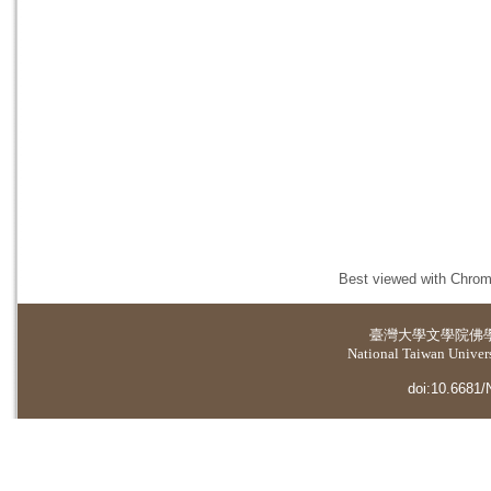
Best viewed with Chrome
臺灣大學
文學院佛
National Taiwan Universi
doi:10.6681