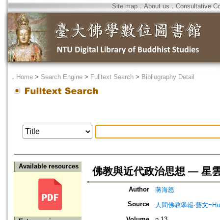
Site map
．
About us
．
Consultative C
．
Home
>
Search Engine
>
Fulltext Search
>
Bibliography Detail
Available resources
佛教與近代政治思想 — 
Author
蔣海怒
Source
人間佛教學報‧藝文=Humanist
Volume
n.13