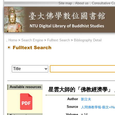
Site map
．
About us
．
Consultative C
．
Home
>
Search Engine
>
Fulltext Search
>
Bibliography Detail
Available resources
星雲大師的「佛教經濟學」
Author
劉立夫
Source
人間佛教學報‧藝文=Humanist
Volume
n.14