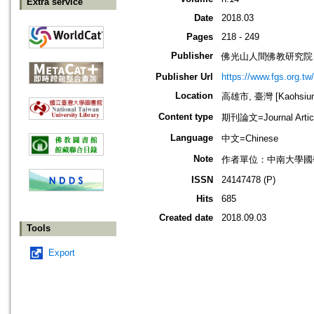
Extra service
Date
2018.03
Pages
218 - 249
Publisher
佛光山人間佛教研究院
Publisher Url
https://www.fgs.org.tw/
Location
高雄市, 臺灣 [Kaohsiung 
Content type
期刊論文=Journal Artic
Language
中文=Chinese
Note
作者單位：中南大學國
ISSN
24147478 (P)
Hits
685
Created date
2018.09.03
Tools
Export