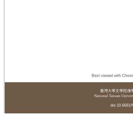
Best viewed with Chrome
臺灣大學
文學院佛
National Taiwan Universi
doi:10.6681