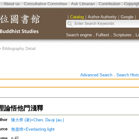
．
About us
．
Consultative Committee
．
Ask Librarian
．
Contribution
．
Copyrig
｜
Catalog
｜
Author Authority
｜
Google
｜
Search engine
．
Fulltext
．
Scriptures
．
L
>
Bibliography Detail
Advanced Search
．
Search Hist
理論悟他門淺釋
thor
陳大齊 (著)=Chen, Da-qi (au.)
urce
無盡燈=Everlasting light
ume
n.41