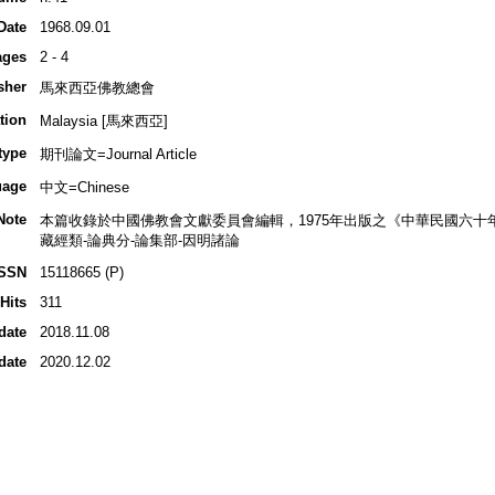
Date
1968.09.01
ages
2 - 4
sher
馬來西亞佛教總會
tion
Malaysia [馬來西亞]
type
期刊論文=Journal Article
uage
中文=Chinese
Note
本篇收錄於中國佛教會文獻委員會編輯，1975年出版之《中華民國六十
藏經類-論典分-論集部-因明諸論
ISSN
15118665 (P)
Hits
311
date
2018.11.08
date
2020.12.02