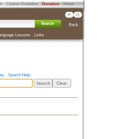
ht
．
Citation Guideline
．
Donation
．
Home
中
日
Back
anguage Lessons
．
Links
ory
．
Search Help