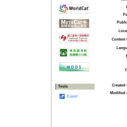
P
Publi
Loca
Content 
Lang
Created 
Tools
Modified 
Export