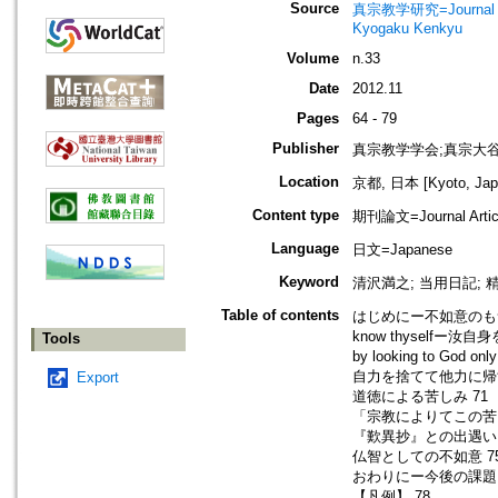
Source
真宗教学研究=Journal o
Kyogaku Kenkyu
Volume
n.33
Date
2012.11
Pages
64 - 79
Publisher
真宗教学学会;真宗大
Location
京都, 日本 [Kyoto, Jap
Content type
期刊論文=Journal Artic
Language
日文=Japanese
Keyword
清沢満之; 当用日記; 精
Table of contents
はじめにー不如意のもつ
know thyselfー汝自
Tools
by looking to God
自力を捨てて他力に帰す
Export
道徳による苦しみ 71
「宗教によりてこの苦し
『歎異抄』との出遇い 
仏智としての不如意 7
おわりにー今後の課題 
【凡例】 78