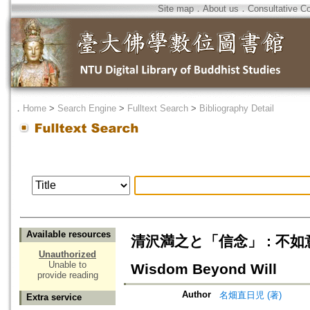
Site map
．
About us
．
Consultative C
．
Home
>
Search Engine
>
Fulltext Search
>
Bibliography Detail
Available resources
清沢満之と「信念」 : 不如意の智慧=K
Unauthorized
Unable to
Wisdom Beyond Will
provide reading
Author
名畑直日児 (著)
Extra service