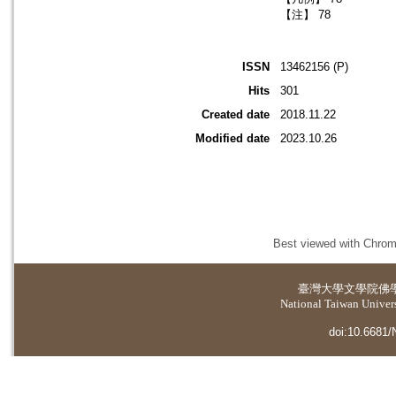
【注】 78
ISSN
13462156 (P)
Hits
301
Created date
2018.11.22
Modified date
2023.10.26
Best viewed with Chrome
臺灣大學
文學院佛
National Taiwan Universi
doi:10.6681