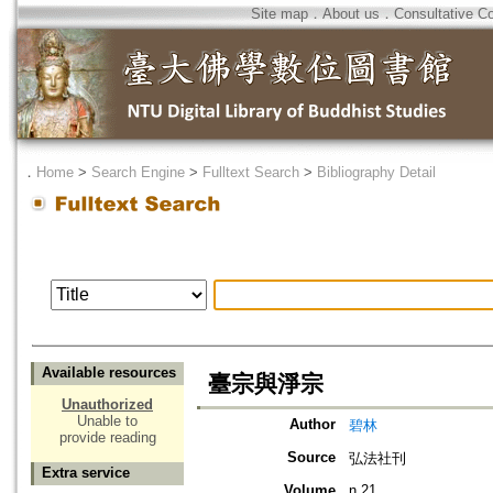
Site map
．
About us
．
Consultative C
．
Home
>
Search Engine
>
Fulltext Search
>
Bibliography Detail
Available resources
臺宗與淨宗
Unauthorized
Unable to
Author
碧林
provide reading
Source
弘法社刊
Extra service
Volume
n.21