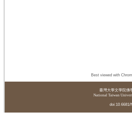
Best viewed with Chrome
臺灣大學
文學院佛
National Taiwan Universi
doi:10.6681