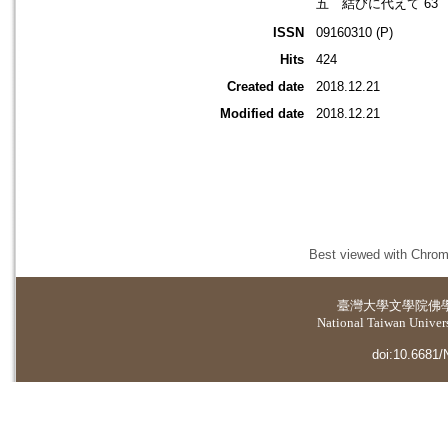
五 結びに代えて 63
ISSN
09160310 (P)
Hits
424
Created date
2018.12.21
Modified date
2018.12.21
Best viewed with Chrome
臺灣大學
文學院佛
National Taiwan Universi
doi:10.6681