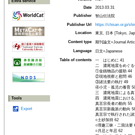
Extra service
Date
2013.03.31
Publisher
智山伝法院
Publisher Url
https://chisan.or.jp/sh
Location
東京, 日本 [Tokyo, Jap
Content type
期刊論文=Journal Artic
Language
日文=Japanese
Table of contents
一 はじめに 41
二 濃尾地震をめぐる仏
①金銭物品の援助 44
②現地視察と慰問 46
③諸法要の執行 49
④小児・孤児の養育 5
三 濃尾地震による真
Tools
四 濃尾地震における真
真言宗長者の動向 55
Export
真言宗新義派の動向 5
真言宗で執行された諸法
○土砂加持 62
○理趣三昧・二箇法要 6
○月忌と年忌 62