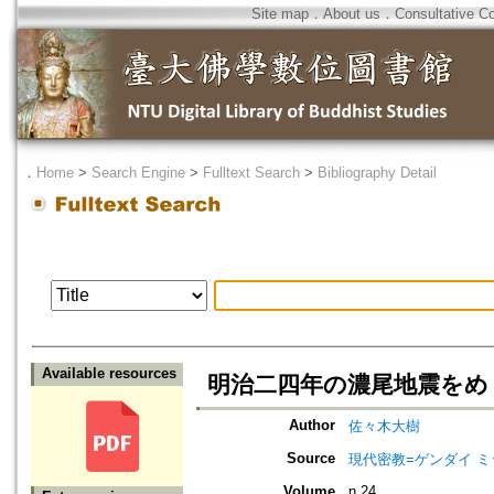
Site map
．
About us
．
Consultative C
．
Home
>
Search Engine
>
Fulltext Search
>
Bibliography Detail
Available resources
明治二四年の濃尾地震をめ
Author
佐々木大樹
Source
現代密教=ゲンダイ 
Volume
n.24