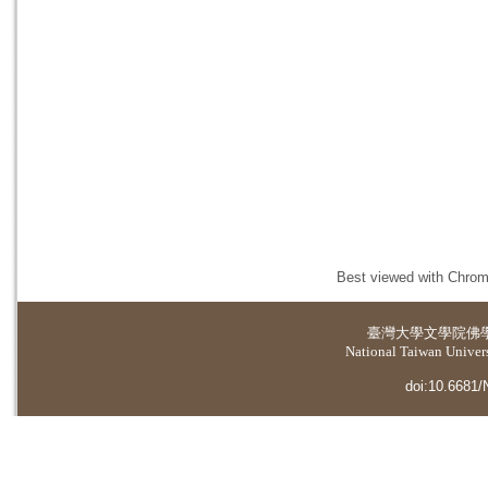
Best viewed with Chrome
臺灣大學
文學院佛
National Taiwan Universi
doi:10.6681