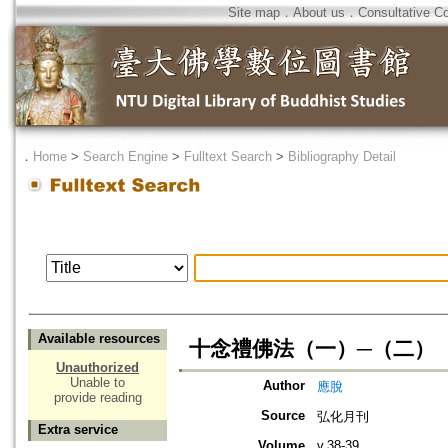
Site map
．
About us
．
Consultative C
．
Home
>
Search Engine
>
Fulltext Search
>
Bibliography Detail
Available resources
十念禮佛法（一）─（二）
Unauthorized
Unable to
Author
應脫
provide reading
Source
弘化月刊
Extra service
Volume
v.38-39