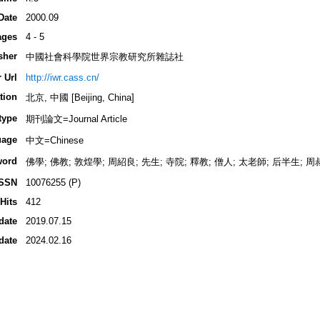
Date
2000.09
ages
4 - 5
sher
中國社會科學院世界宗教研究所雜誌社
 Url
http://iwr.cass.cn/
tion
北京, 中國 [Beijing, China]
type
期刊論文=Journal Article
uage
中文=Chinese
word
佛學; 佛教; 敦煌學; 周紹良; 先生; 寺院; 釋教; 僧人; 太老師; 后半生; 
ISSN
10076255 (P)
Hits
412
date
2019.07.15
date
2024.02.16