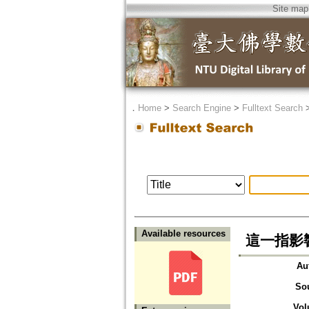
Site map
．
Home
>
Search Engine
>
Fulltext Search
Available resources
這一指影
Au
So
Vol