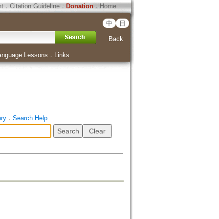
ht
．
Citation Guideline
．
Donation
．
Home
中
日
Back
anguage Lessons
．
Links
ory
．
Search Help