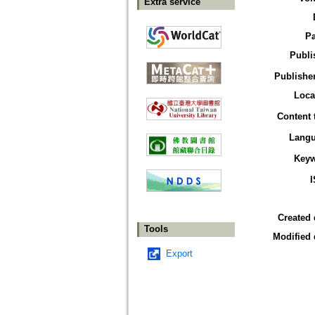
Extra service
P
Publi
Publisher
Loca
Content 
Lang
Key
Created 
Tools
Modified 
Export