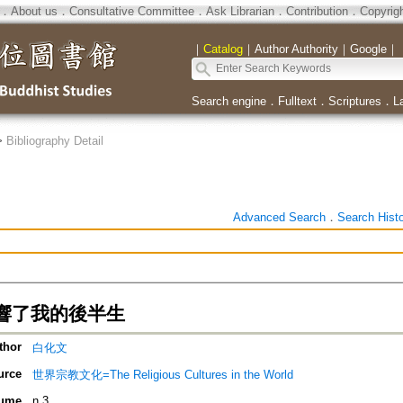
．
About us
．
Consultative Committee
．
Ask Librarian
．
Contribution
．
Copyrig
｜
Catalog
｜
Author Authority
｜
Google
｜
Search engine
．
Fulltext
．
Scriptures
．
L
>
Bibliography Detail
Advanced Search
．
Search Hist
響了我的後半生
thor
白化文
urce
世界宗教文化=The Religious Cultures in the World
ume
n.3