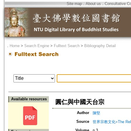
Site map
．
About us
．
Consultative C
．
Home
>
Search Engine
>
Fulltext Search
>
Bibliography Detail
Available resources
圓仁與中國天台宗
Author
陳堅
Source
世界宗教文化=The Religio
Volume
n.3