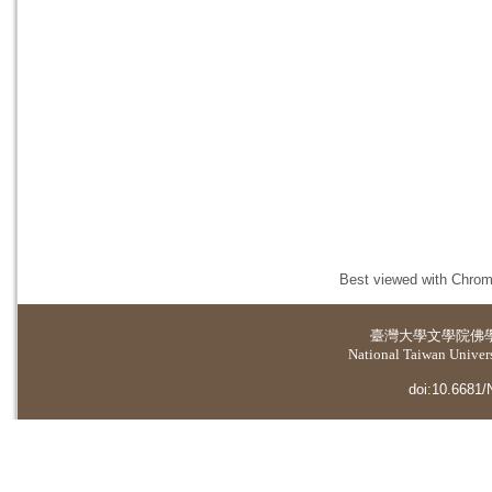
Best viewed with Chrome
臺灣大學
文學院佛
National Taiwan Universi
doi:10.6681