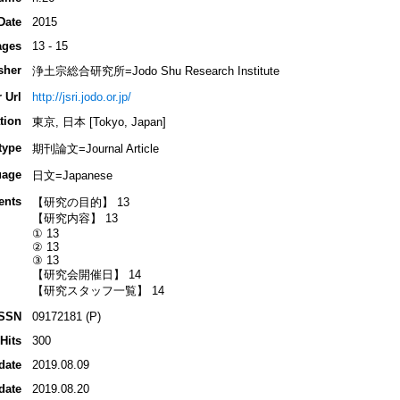
Date
2015
ages
13 - 15
sher
浄土宗総合研究所=Jodo Shu Research Institute
 Url
http://jsri.jodo.or.jp/
tion
東京, 日本 [Tokyo, Japan]
type
期刊論文=Journal Article
uage
日文=Japanese
ents
【研究の目的】 13
【研究内容】 13
① 13
② 13
③ 13
【研究会開催日】 14
【研究スタッフ一覧】 14
ISSN
09172181 (P)
Hits
300
date
2019.08.09
date
2019.08.20