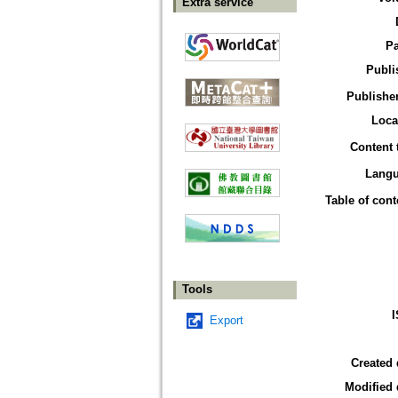
Extra service
P
Publi
Publisher
Loca
Content 
Lang
Table of cont
Tools
Export
Created 
Modified 