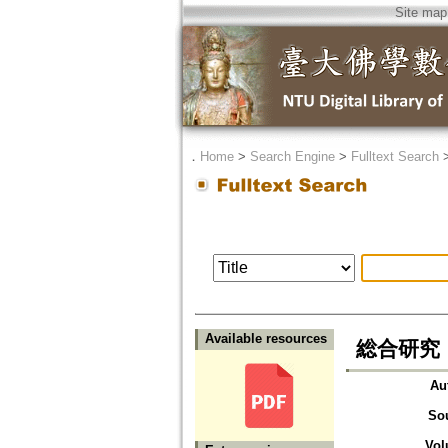
Site map
．
Home
>
Search Engine
>
Fulltext Search
Available resources
総合研究
Au
So
Vol