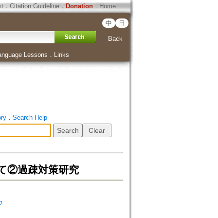
ht
．
Citation Guideline
．
Donation
．
Home
中
日
Back
anguage Lessons
．
Links
ory
．
Search Help
て②過疎対策研究
ウ