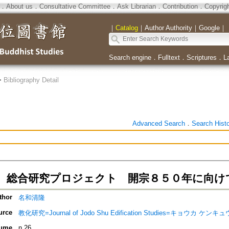
．
About us
．
Consultative Committee
．
Ask Librarian
．
Contribution
．
Copyrig
｜
Catalog
｜
Author Authority
｜
Google
｜
Search engine
．
Fulltext
．
Scriptures
．
L
>
Bibliography Detail
Advanced Search
．
Search Hist
 総合研究プロジェクト 開宗８５０年に向け
thor
名和清隆
urce
教化研究=Journal of Jodo Shu Edification Studies=キョウカ ケンキュ
ume
n.26