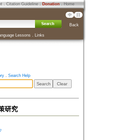
ht
．
Citation Guideline
．
Donation
．
Home
中
日
Back
anguage Lessons
．
Links
ory
．
Search Help
策研究
ウ