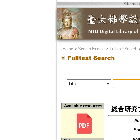
Site map
．
Home
>
Search Engine
>
Fulltext Search
Available resources
総合研究
Au
So
Vol