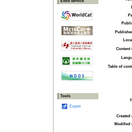
Extra service
P
Publi
Publisher
Loca
Content 
Lang
Table of cont
Tools
Export
Created 
Modified 