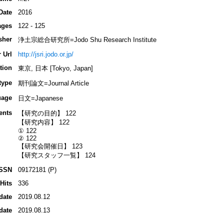
Date
2016
ages
122 - 125
sher
浄土宗総合研究所=Jodo Shu Research Institute
 Url
http://jsri.jodo.or.jp/
tion
東京, 日本 [Tokyo, Japan]
type
期刊論文=Journal Article
uage
日文=Japanese
ents
【研究の目的】 122
【研究内容】 122
① 122
② 122
【研究会開催日】 123
【研究スタッフ一覧】 124
ISSN
09172181 (P)
Hits
336
date
2019.08.12
date
2019.08.13