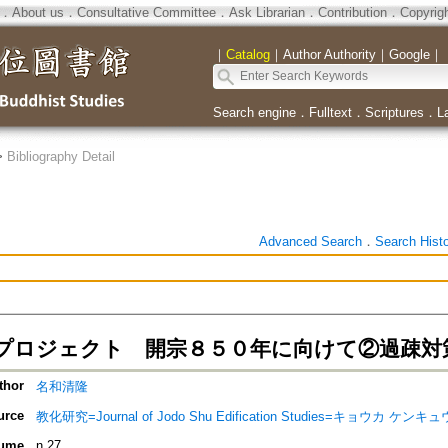
．
About us
．
Consultative Committee
．
Ask Librarian
．
Contribution
．
Copyrig
｜
Catalog
｜
Author Authority
｜
Google
｜
Search engine
．
Fulltext
．
Scriptures
．
L
>
Bibliography Detail
Advanced Search
．
Search Hist
プロジェクト 開宗８５０年に向けて②過疎対
thor
名和清隆
urce
教化研究=Journal of Jodo Shu Edification Studies=キョウカ ケンキュ
ume
n.27