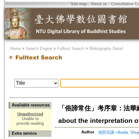
Site map
．
About us
．
Consultative C
．
Home
>
Search Engine
>
Fulltext Search
>
Bibliography Detail
Available resources
「俗諦常住」考序章：法華経の「世
Unauthorized
Unable to
about the interpretatio
provide reading
Author
池田宗譲 =Ikeda, Shuj
Extra service