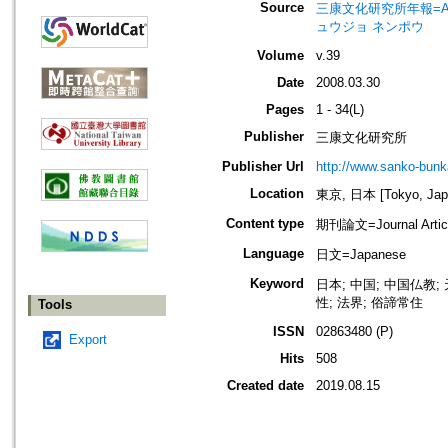
Source
三康文化研究所年報=Annual 
ュウジョ ネンポウ
Volume
v.39
Date
2008.03.30
Pages
1 - 34(L)
Publisher
三康文化研究所
Publisher Url
http://www.sanko-bunk
Location
東京, 日本 [Tokyo, Jap
Content type
期刊論文=Journal Artic
Language
日文=Japanese
Keyword
日本; 中国; 中国仏教; 
性; 法界; 俗諦常住
Tools
ISSN
02863480 (P)
Export
Hits
508
Created date
2019.08.15