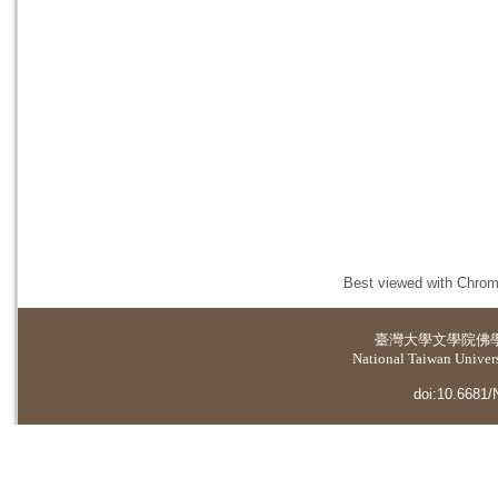
Best viewed with Chrome
臺灣大學
文學院佛
National Taiwan Universi
doi:10.6681