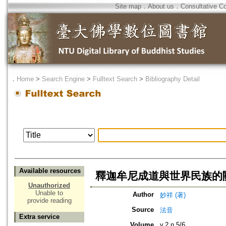
Site map
．
About us
．
Consultative C
．
Home
>
Search Engine
>
Fulltext Search
>
Bibliography Detail
Available resources
釋迦牟尼成道與世界民族的
Unauthorized
Unable to
Author
妙祥 (著)
provide reading
Source
法音
Extra service
Volume
v.2 n.5/6