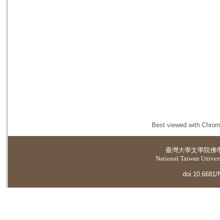
Best viewed with Chrome
臺灣大學
文學院佛
National Taiwan Universi
doi:10.6681