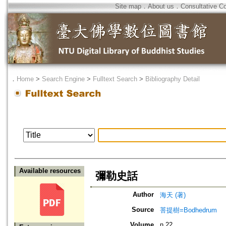
Site map
．
About us
．
Consultative C
．
Home
>
Search Engine
>
Fulltext Search
>
Bibliography Detail
Available resources
彌勒史話
Author
海天 (著)
Source
菩提樹=Bodhedrum
Volume
n.22