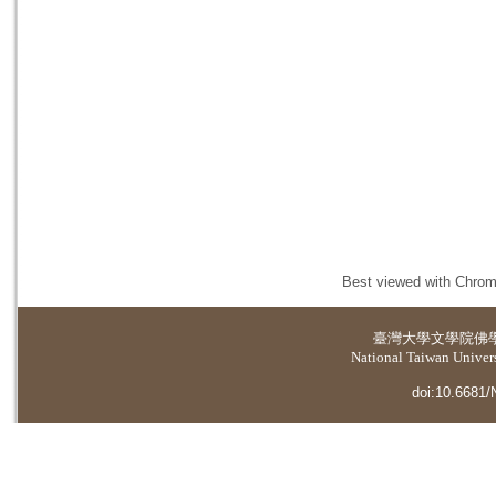
Best viewed with Chrome
臺灣大學
文學院佛
National Taiwan Universi
doi:10.6681