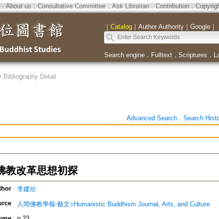
．
About us
．
Consultative Committee
．
Ask Librarian
．
Contribution
．
Copyrig
｜
Catalog
｜
Author Authority
｜
Google
｜
Search engine
．
Fulltext
．
Scriptures
．
L
>
Bibliography Detail
Advanced Search
．
Search Hist
佛教改革思想初探
thor
李建欣
urce
人間佛教學報‧藝文=Humanistic Buddhism Journal, Arts, and Culture
ume
n.23