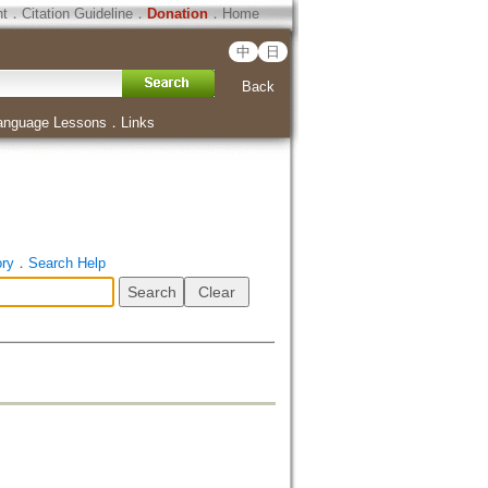
ht
．
Citation Guideline
．
Donation
．
Home
中
日
Back
anguage Lessons
．
Links
ory
．
Search Help