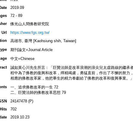
Date
2019.09
ges
72 - 89
sher
佛光山人間佛教研究院
 Url
https://www.fgs.org.tw/
tion
高雄市, 臺灣 [Kaohsiung shih, Taiwan]
type
期刊論文=Journal Article
age
中文=Chinese
ract
誠如黃心川先生所言：「巨贊法師是改革浪潮的浪尖兒太虛路線的繼承
程中為了佛教的復興和改革，殫精竭慮，勇猛直前，作出了不懈的努力
相應的佛教改革家，他把畢生的精力奉獻給了佛教的改革和復興事業。
ents
一、追求佛教改革的一生 72
二、巨贊法師的佛教改革思想 79
SSN
24147478 (P)
Hits
702
date
2019.10.23