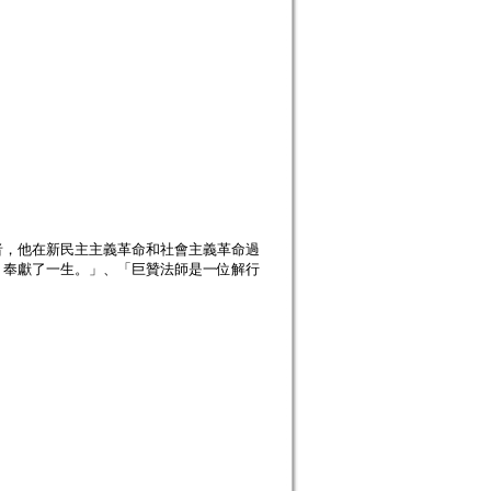
者，他在新民主主義革命和社會主義革命過
，奉獻了一生。」、「巨贊法師是一位解行
」