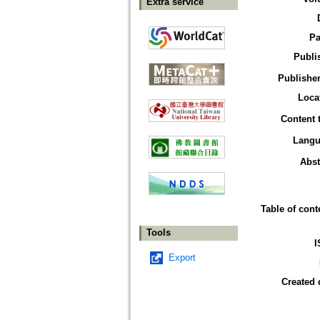
Extra service
Pa
Publi
Publisher
Loca
Content 
Langu
Abst
Table of cont
Tools
I
Export
Created 