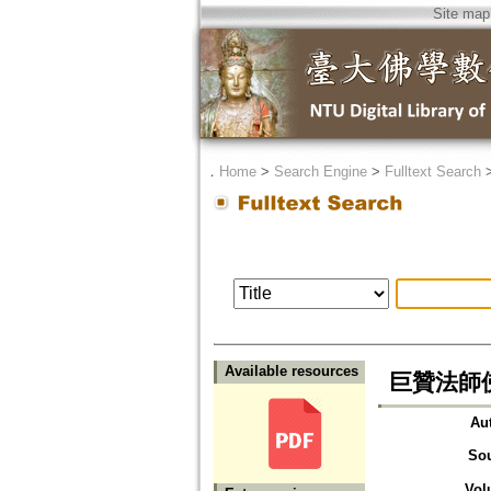
Site map
．
Home
>
Search Engine
>
Fulltext Search
Available resources
巨贊法師
Au
So
Vol