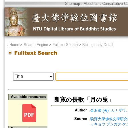
Site map
．
About us
．
Consultative C
．
Home
>
Search Engine
>
Fulltext Search
>
Bibliography Detail
Available resources
良寛の長歌「月の兎」
Author
金沢篤 (著)=カナザワ, ア
Source
駒澤大學佛教文學研究=Jour
ッキョウ ブンガク ケ