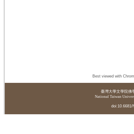
Best viewed with Chrome
臺灣大學
文學院佛
National Taiwan Universi
doi:10.6681