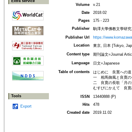
Extra service
Volume
v.21
Date
2018.02
Pages
175 - 223
Publisher
駒澤大學佛教文學研究
Publisher Url
https://www.komazawa-u
Location
東京, 日本 [Tokyo, Jap
Content type
期刊論文=Journal Artic
Language
日文=Japanese
Table of contents
はじめに 良寛への道 
一 相馬御風と良寛の長
二 良寛の長歌「月の兎
むすびにかえて 良寛
Tools
ISSN
13440888 (P)
Hits
478
Export
Created date
2019.11.02