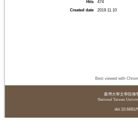
Hits
474
Created date
2019.11.10
Best viewed with Chrome
臺灣大學
文學院佛
National Taiwan Universi
doi:10.6681