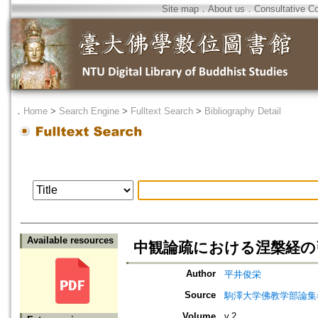
Site map
．
About us
．
Consultative C
．
Home
>
Search Engine
>
Fulltext Search
>
Bibliography Detail
Available resources
中観論疏における涅槃経の
Author
平井俊栄
Source
駒澤大学佛教学部論集=Jou
Volume
v.2