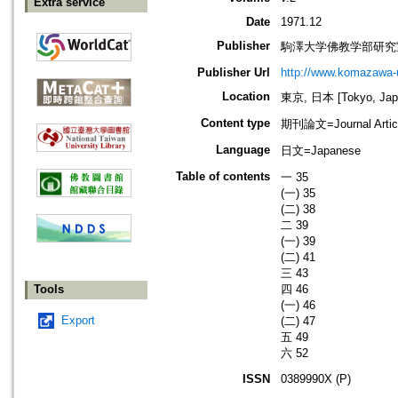
Extra service
Date
1971.12
Publisher
駒澤大学佛教学部研究
Publisher Url
http://www.komazawa-
Location
東京, 日本 [Tokyo, Jap
Content type
期刊論文=Journal Artic
Language
日文=Japanese
Table of contents
一 35
(一) 35
(二) 38
二 39
(一) 39
(二) 41
三 43
Tools
四 46
(一) 46
Export
(二) 47
五 49
六 52
ISSN
0389990X (P)