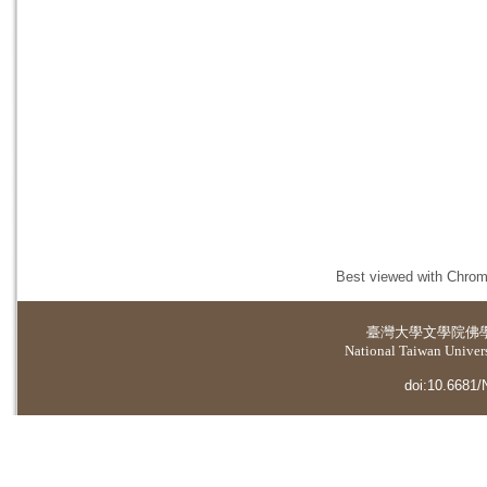
Best viewed with Chrome
臺灣大學
文學院佛
National Taiwan Universi
doi:10.6681