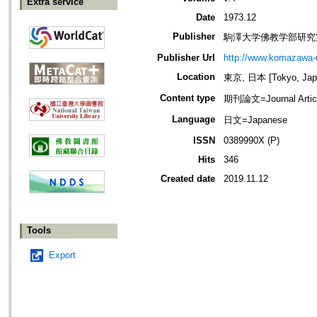
Extra service
Date
1973.12
Publisher
駒澤大学佛教学部研究
Publisher Url
http://www.komazawa-
Location
東京, 日本 [Tokyo, Jap
Content type
期刊論文=Journal Artic
Language
日文=Japanese
ISSN
0389990X (P)
Hits
346
Created date
2019.11.12
Tools
Export