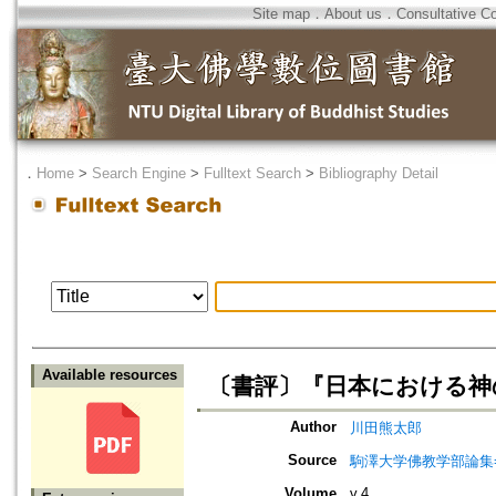
Site map
．
About us
．
Consultative C
．
Home
>
Search Engine
>
Fulltext Search
>
Bibliography Detail
Available resources
〔書評〕『日本における神
Author
川田熊太郎
Source
駒澤大学佛教学部論集=Jou
Volume
v.4