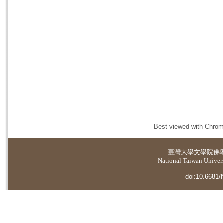
Best viewed with Chrome
臺灣大學
文學院佛
National Taiwan Universi
doi:10.6681