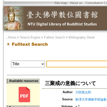
Site map
．
About us
．
Consultative C
．
Home
>
Search Engine
>
Fulltext Search
>
Bibliography Detail
Available resources
三聚戒の意義について
Author
川田熊太郎
Source
駒澤大学佛教学部論集=Jou
Volume
v.7