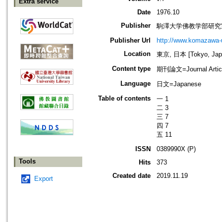
Extra service
Date
1976.10
Publisher
駒澤大学佛教学部研究
Publisher Url
http://www.komazawa-
Location
東京, 日本 [Tokyo, Jap
Content type
期刊論文=Journal Artic
Language
日文=Japanese
Table of contents
一 1
二 3
三 7
四 7
五 11
ISSN
0389990X (P)
Tools
Hits
373
Created date
2019.11.19
Export